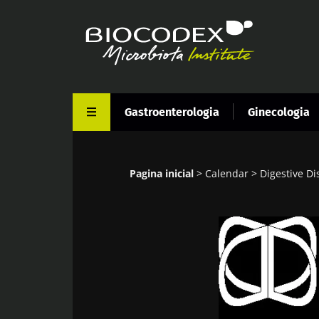
Passar
para
o
conteúdo
principal
Gastroenterologia
Ginecologia
Pagina inicial
Calendar
Digestive D
Navegação
estrutural