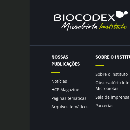
Você está prest
Des
Ser redir
Gostaria d
Ficar no 
Eu li e acei
Microbiota I
* Campo obrigatór
NOSSAS
SOBRE O INSTIT
PUBLICAÇÕES
BMI 20-35
Sobre o Instituto
23/07/2026
Notícias
Observatório Inte
Microbiotas
HCP Magazine
O impacto da
Sala de imprensa
microbiotas 
Páginas temáticas
reprodutiva
Parcerias
Arquivos temáticos
Ler o artigo