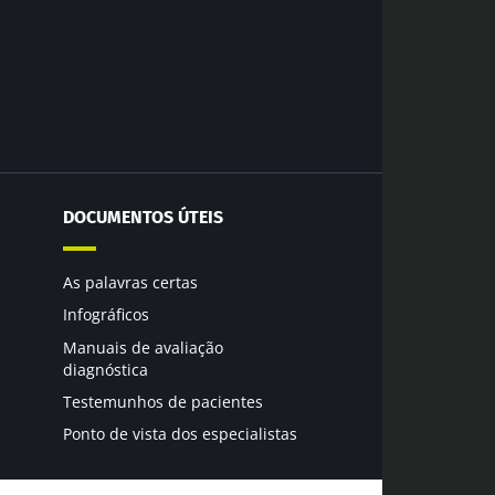
odex
de
do Biocodex
DOCUMENTOS ÚTEIS
As palavras certas
6
Infográficos
Manuais de avaliação
ria
diagnóstica
 que
 força
Testemunhos de pacientes
Ponto de vista dos especialistas
go