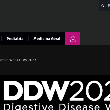
Pediatria
Medicina Geral
isease Week DDW 2023