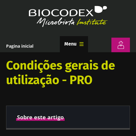
Passar
para
o
conteúdo
principal
Menu
Pagina inicial
Navegação
estrutural
Condições gerais de
utilização - PRO
Sobre este artigo