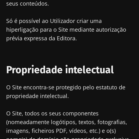
seus conteúdos.
Fique connosco!
Só é possível ao Utilizador criar uma
hiperligação para o Site mediante autorização
Junte-se à comunidade de profissionais de
prévia expressa da Editora.
saúde e investigadores da Microbiota e
receba o "Microbiota Digest" e o "HCP
Magazine" para se manter atualizado com as
últimas notícias sobre a microbiota.
Propriedade intelectual
Mantenha-se
informado
O Site encontra-se protegido pelo estatuto de
propriedade intelectual.
Junte-se à comunidade de profissionais de
saúde e investigadores da Microbiota e
O Site, todos os seus componentes
Gostaria de me inscrever para receber mais
receba o "Microbiota Digest" e o "HCP
(nomeadamente logótipos, textos, fotografias,
informações sobre a Biocodex
Magazine" para se manter atualizado com as
Redirecionamento
imagens, ficheiros PDF, vídeos, etc.) e o(s)
Eu li e aceito as
condições gerais de utilização
últimas notícias sobre a microbiota.