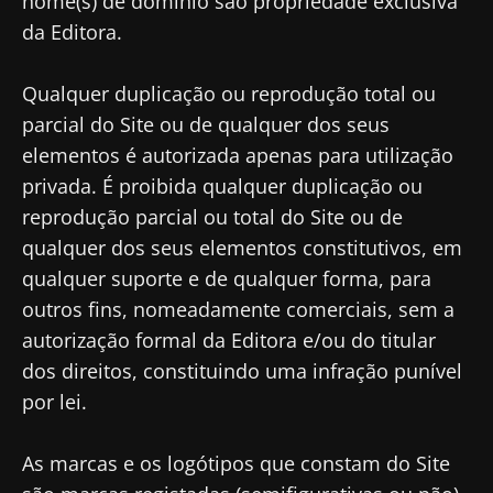
nome(s) de domínio são propriedade exclusiva
e a
política de privacidade
do Biocodex
Você está prestes a ser redirecionado e
da Editora.
Microbiota Institute.
deixar nosso site
* Campo obrigatório
Qualquer duplicação ou reprodução total ou
Ser redirecionado
parcial do Site ou de qualquer dos seus
BMI 20-35
elementos é autorizada apenas para utilização
Gostaria de me inscrever para receber mais
Ficar no site do Biocodex Microbiota Institute
Descubra
privada. É proibida qualquer duplicação ou
informações sobre a Biocodex
reprodução parcial ou total do Site ou de
Eu li e aceito as
condições gerais de utilização
qualquer dos seus elementos constitutivos, em
e a
política de privacidade
do Biocodex
qualquer suporte e de qualquer forma, para
Microbiota Institute.
outros fins, nomeadamente comerciais, sem a
autorização formal da Editora e/ou do titular
* Campo obrigatório
dos direitos, constituindo uma infração punível
BMI 20-35
por lei.
23/07/2026
16/07/2026
10/07/202
O impacto
Microbiota
Uma
As marcas e os logótipos que constam do Site
das
intratumoral
bactéria