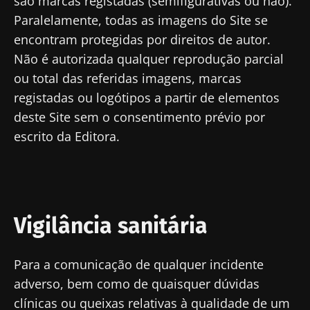
são marcas registadas (semifigurativas ou não).
microbiotas
do cancro
intestinal
na saúde
colorretal: um
que
Paralelamente, todas as imagens do Site se
reprodutiva
indicador
aumenta 
encontram protegidas por direitos de autor.
prognóstico
força
Ler o artigo
Ler o artigo
Ler o artig
independente?
muscular
Não é autorizada qualquer reprodução parcial
ou total das referidas imagens, marcas
registadas ou logótipos a partir de elementos
deste Site sem o consentimento prévio por
escrito da Editora.
Vigilância sanitária
Para a comunicação de qualquer incidente
adverso, bem como de quaisquer dúvidas
clínicas ou queixas relativas à qualidade de um