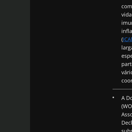
com
vida
imun
infl
(
ICA
larg
espe
part
vári
coo
A D
(WOF
Asso
Decl
subs