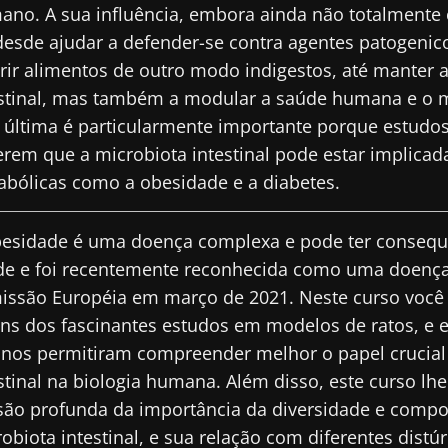
ano. A sua influência, embora ainda não totalmente
ue connosco!
desde ajudar a defender-se contra agentes patogenico
rir alimentos de outro modo indigestos, até manter a
estinal, mas também a modular a saúde humana e o 
unidade de profissionais de saúde e investigadores 
 última é particularmente importante porque estudo
crobiota Digest" e o "HCP Magazine" para se manter 
rem que a microbiota intestinal pode estar implica
cias sobre a microbiota.
bólicas como a obesidade e a diabetes.
besidade é uma doença complexa e pode ter consequ
tenha-se informado
de e foi recentemente reconhecida como uma doença
e me inscrever para receber mais informações sobre a Bioc
ssão Européia em março de 2021. Neste curso você 
uns dos fascinantes estudos em modelos de ratos, e
to as
condições gerais de utilização
e a
política de privacida
unidade de profissionais de saúde e investigadores 
nstitute.
 nos permitiram compreender melhor o papel crucial
crobiota Digest" e o "HCP Magazine" para se manter 
irecionamento
stinal na biologia humana. Além disso, este curso lh
cias sobre a microbiota.
io
são profunda da importância da diversidade e compo
obiota intestinal, e sua relação com diferentes distú
es a ser redirecionado e deixar nosso site