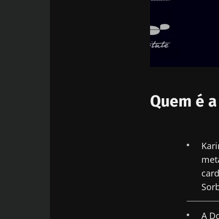
Quem é a 
Kari
meta
card
Sorb
A Do