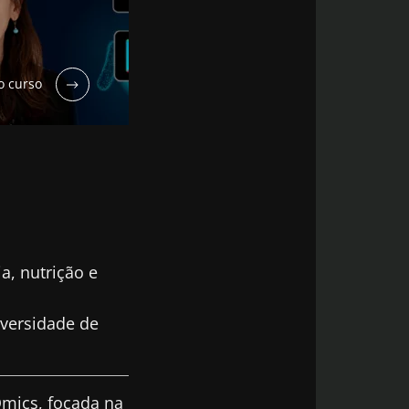
o curso
a, nutrição e
iversidade de
Omics, focada na