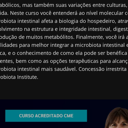
bólicos, mas também suas variações entre culturas, e
cubra
ida. Neste curso você entenderá ao nível molecular 
ecionado
e me inscrever para receber mais informações sobre a Bioc
obiota intestinal afeta a biologia do hospedeiro, atr
site do Biocodex Microbiota Institute
lvimento na estrutura e integridade intestinal, diges
to as
condições gerais de utilização
e a
política de privacida
nstitute.
odução de muitos metabólitos. Finalmente, você irá a
lidades para melhor integrar a microbiota intestinal
io
ica, e o conhecimento de como ela pode ser benéfica
ientes, bem como as opções terapêuticas para alcan
obiota intestinal mais saudável. Concessão irrestrit
16/07/2026
10/07/202
obiota Institute.
s
Microbiota
Uma bacté
na saúde
intratumoral do
intestinal
cancro colorretal: um
aumenta a
indicador prognóstico
muscular
independente?
Ler o artigo
Ler o arti