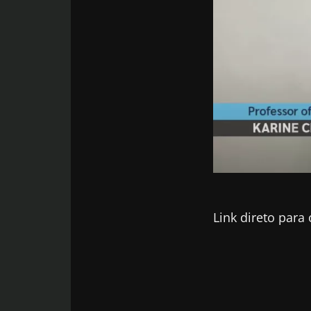
Facebook
Twitter
LinkedIn
Mail
Quem é a Pr Karine Clément?
A respeito da Xpeer
Mais informações sobre as
acreditações
Imagem
Link direto para 