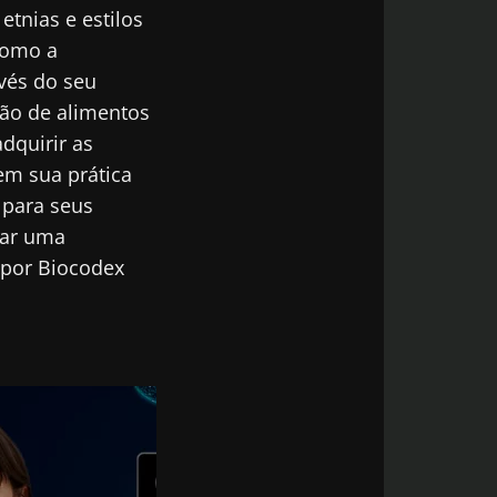
tnias e estilos
como a
odex
avés do seu
tão de alimentos
de
do Biocodex
dquirir as
 em sua prática
 para seus
çar uma
a por Biocodex
6
ria
 que
 força
go