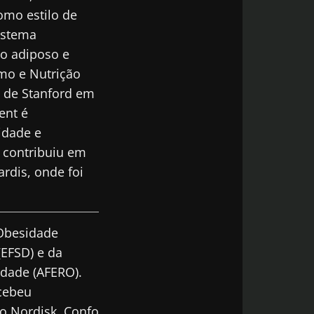
mo estilo de
sistema
do adiposo e
smo e Nutrição
e de Stanford em
ent é
idade e
 contribuiu em
rdis, onde foi
Obesidade
(EFSD) e da
idade (AFERO).
ecebeu
vo Nordisk, Confo