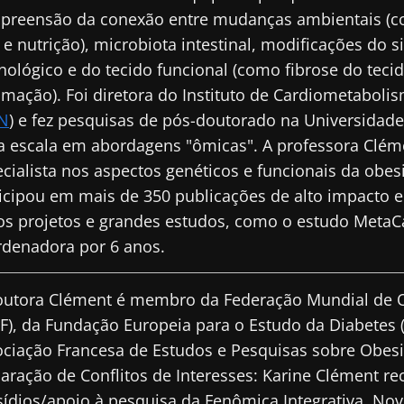
preensão da conexão entre mudanças ambientais (co
 e nutrição), microbiota intestinal, modificações do 
ológico e do tecido funcional (como fibrose do teci
amação). Foi diretora do Instituto de Cardiometaboli
N
) e fez pesquisas de pós-doutorado na Universidad
a escala em abordagens "ômicas". A professora Clém
cialista nos aspectos genéticos e funcionais da obes
icipou em mais de 350 publicações de alto impacto e
os projetos e grandes estudos, como o estudo MetaCa
rdenadora por 6 anos.
outora Clément é membro da Federação Mundial de 
), da Fundação Europeia para o Estudo da Diabetes 
ciação Francesa de Estudos e Pesquisas sobre Obes
aração de Conflitos de Interesses: Karine Clément r
ídios/apoio à pesquisa da Fenômica Integrativa, No