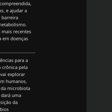
 compreendida,
s, e ajudar a
 barreira
metabolismo.
da Microbiota
s mais recentes
atualizado com
da em doenças
ências para a
 crônica pela
odex
vai explorar
 em humanos,
de
do Biocodex
da Microbiota
 da microbiota
atualizado com
e dará uma
sição da
rbios