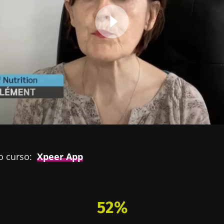
o curso:
Xpeer App
52%