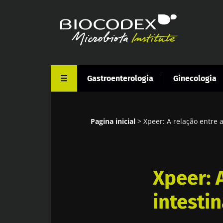
Passar
para
o
conteúdo
principal
Gastroenterologia
Ginecologia
Pagina inicial
Xpeer: A relação entre 
Navegação
estrutural
Xpeer: 
intesti