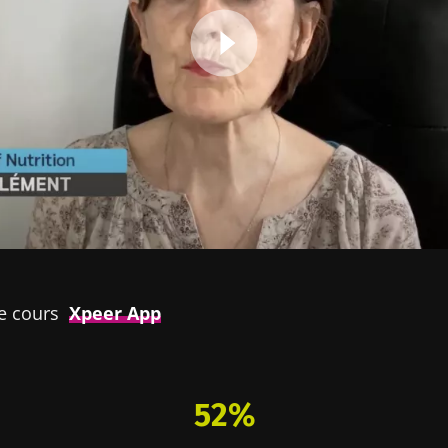
le cours
Xpeer App
52%