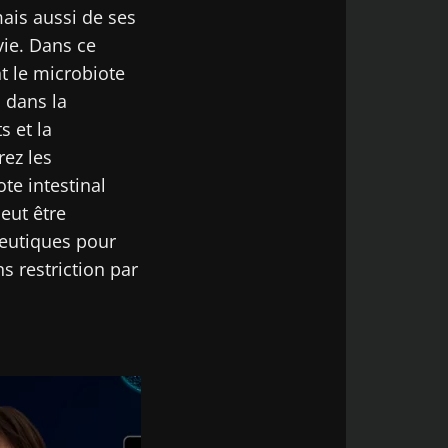
mais aussi de ses
vie. Dans ce
 le microbiote
n dans la
iocodex
s et la
ez les
te intestinal
eut être
peutiques pour
6
s restriction par
rie
e qui
la force
e
le