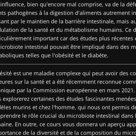
influence, bien qu'encore mal comprise, va de la déf
artez pas si vite !
ts pathogènes à la digestion d'aliments autrement in
ant par le maintien de la barrière intestinale, mais au
lation de la santé et du métabolisme humains. Ce de
ommunauté Microbiota des professionnels de santé e
iculièrement important car des études plus récentes
ecevez le "Microbiota Digest" et le "HCP Magazine" po
icrobiote intestinal pouvait être impliqué dans des 
nières actualités sur le microbiote.
boliques telles que l'obésité et le diabète.
ésité est une maladie complexe qui peut avoir des 
tenir informé
eures sur la santé et a été récemment reconnue co
 m'inscrire afin de recevoir d'autres actualités de Biocodex
onique par la Commission européenne en mars 2021. 
 explorerez certaines des études fascinantes menées
ccepte les
CGU
et la
politique de protection des données
du B
ommunauté Microbiota des professionnels de santé e
Institute
èles murins et chez l'homme, qui nous ont permis d
ecevez le "Microbiota Digest" et le "HCP Magazine" po
irection
rendre le rôle crucial du microbiote intestinal dans 
nières actualités sur le microbiote.
ires
ine. En outre, ce cours vous donnera un aperçu app
portance de la diversité et de la composition du micro
e point d'être redirigé et de quitter notre site web