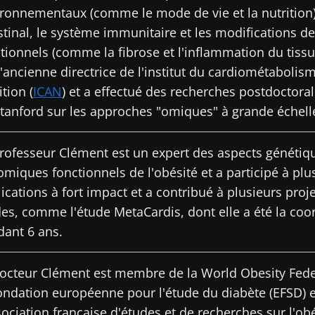
ronnementaux (comme le mode de vie et la nutrition)
stinal, le système immunitaire et les modifications de
tionnels (comme la fibrose et l'inflammation du tissu 
l'ancienne directrice de l'institut du cardiométabolism
ition (
ICAN
) et a effectué des recherches postdoctorale
tanford sur les approches "omiques" à grande échell
rofesseur Clément est un expert des aspects génétiq
miques fonctionnels de l'obésité et a participé à plu
ications à fort impact et a contribué à plusieurs proj
es, comme l'étude MetaCardis, dont elle a été la coor
ant 6 ans.
octeur Clément est membre de la World Obesity Fede
ondation européenne pour l'étude du diabète (EFSD) e
sociation française d'études et de recherches sur l'ob