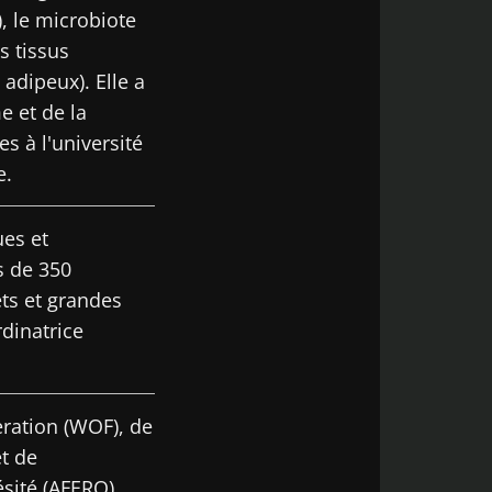
, le microbiote
s tissus
adipeux). Elle a
e et de la
s à l'université
e.
ues et
s de 350
ets et grandes
dinatrice
ration (WOF), de
t de
ésité (AFERO).