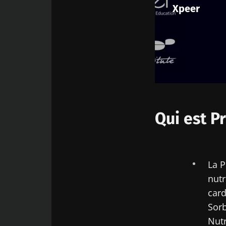
Xpeer
Qui est P
La P
nutr
card
Sorb
Nutr