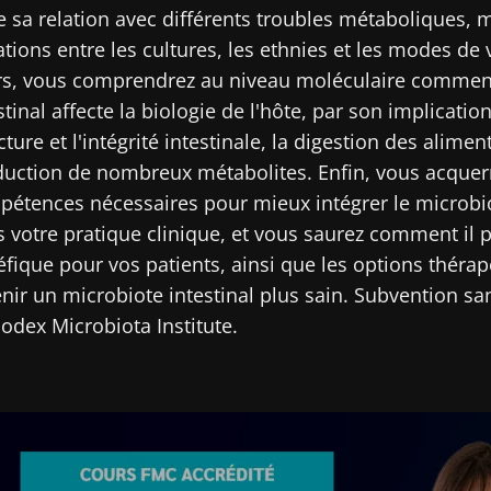
e sa relation avec différents troubles métaboliques, 
ouvrir
ations entre les cultures, les ethnies et les modes de 
igé
 m'inscrire afin de recevoir d'autres actualités de Biocodex
rs, vous comprendrez au niveau moléculaire comment
r le site Web du Biocodex Microbiota Institute
stinal affecte la biologie de l'hôte, par son implicatio
ccepte les
CGU
et la
politique de protection des données
du B
Institute
cture et l'intégrité intestinale, la digestion des aliment
uction de nombreux métabolites. Enfin, vous acquerr
ires
étences nécessaires pour mieux intégrer le microbio
 votre pratique clinique, et vous saurez comment il p
fique pour vos patients, ainsi que les options théra
16/07/2026
10/07/202
nir un microbiote intestinal plus sain. Subvention san
odex Microbiota Institute.
Microbiote
Une bacté
ur la
intratumoral du
intestinal
ctive
cancer colorectal : un
développe 
indicateur
musculair
pronostique
indépendant ?
Lire l'article
Lire l'artic