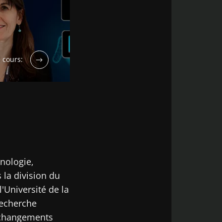
e cours:
inologie,
 la division du
l'Université de la
recherche
s changements