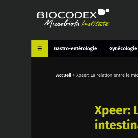
Aller
au
contenu
principal
Gastro-entérologie
Gynécologie
Accueil
Xpeer: La relation entre le mi
Fil
d'Ariane
Xpeer: 
intesti