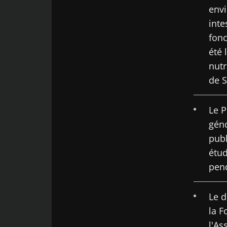
envi
inte
fonc
été 
nutr
de S
Le P
géno
publ
étud
pend
Le d
la F
l'As