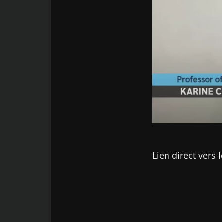
Facebook
Twitter
LinkedIn
Mail
Qui est Pr Karine Clément?
A propos d'Xpeer
En savoir plus sur les accréditations
Image
Lien direct vers 