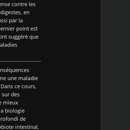
ense contre les
digestes, en
ssi par la
rnier point est
t des
 ont suggéré que
ur rester au
maladies
conséquences
mme une maladie
Dans ce cours,
 sur des
iocodex
t des
e mieux
ur rester au
la biologie
rofondi de
biote intestinal,