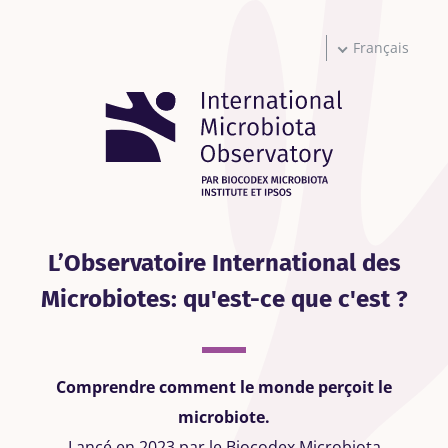
Aller
au
contenu
Français
principal
L’Observatoire International des
Microbiotes: qu'est-ce que c'est ?
Comprendre comment le monde perçoit le
microbiote.
Lancé en 2023 par le Biocodex Microbiota