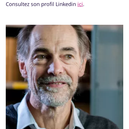
Consultez son profil Linkedin
ici
.
En savoir plus
point
commun :
elles
chou...
En savoir
plus