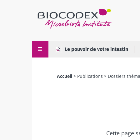
Aller
au
contenu
principal
Le pouvoir de votre intestin
Accueil
Publications
Dossiers théma
Fil
d'Ariane
Cette page s