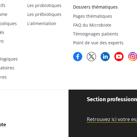
ifs
Les probiotiques
Dossiers thématiques
emme
Les prébiotiques
Pages thématiques
boliques
L'alimentation
FAQ du Microbiote
és
Témoignages patients
nt
Point de vue des experts
Facebook
Twitter
LinkedIn
YouT
logiques
atoires
ires
Section professionn
Retrouvez ici votre e
ote