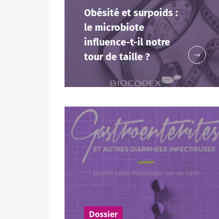
Obésité et surpoids :
le microbiote
influence-t-il notre
tour de taille ?
Ne p
Rejoignez la c
Essential" pour
Je souhaite
Se 
Dossier