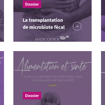
Dossier
La transplantation
de microbiote fécal
artez pas si vite !
ommunauté du microbiote et recevez une fois par moi
 rester au courant des dernières actualités sur le mic
Dossier
 m'inscrire afin de recevoir d'autres actualités de Biocodex
tenir informé