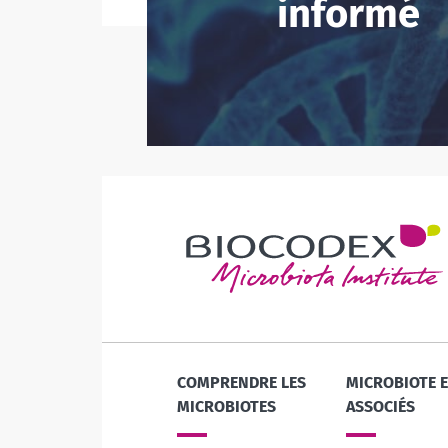
informé
vivants, le kéf
de plus e...
En savoir plus
COMPRENDRE LES
MICROBIOTE 
MICROBIOTES
ASSOCIÉS