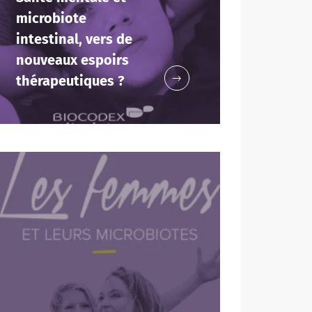
microbiote
intestinal, vers de
nouveaux espoirs
thérapeutiques ?
s "The
robiote.