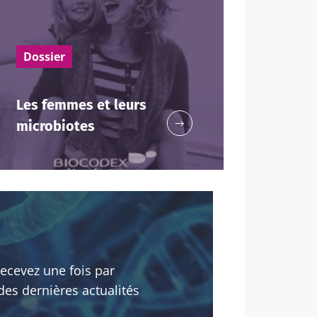
iocodex
s "The
robiote.
Dossier
Les femmes et leurs
microbiotes
iocodex
ecevez une fois par
6
des dernières actualités
 et fertilité
e à explorer