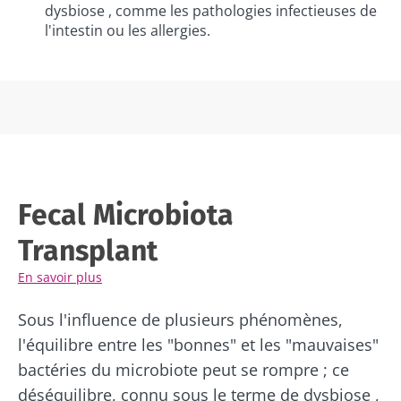
pétillant,
dysbiose , comme les pathologies infectieuses de
Microbiotes
acidulé et
Vous êtes
l'intestin ou les allergies.
et fertilité :
naturellement
plutôt
riche en
une piste à
yaourt,
micro-
explorer
fromage
organismes
blanc ou
vivants, le
skyr ? Ces
kéfir séduit de
Lire l'article
spécialités
plus e...
laitières
ont un
En savoir plus
point
commun :
elles
Fecal Microbiota
chou...
Transplant
En savoir
plus
En savoir plus
Sous l'influence de plusieurs phénomènes,
l'équilibre entre les "bonnes" et les "mauvaises"
bactéries du microbiote peut se rompre ; ce
déséquilibre, connu sous le terme de dysbiose ,