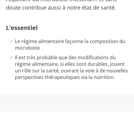
doute contribue aussi à notre état de santé.
L'essentiel
Ne partez pas si vite !
Le régime alimentaire façonne la composition du
microbiote
Rejoignez la communauté du microbiote et
Il est très probable que des modifications du
régime alimentaire, si elles sont durables, jouent
recevez une fois par mois "The Essential"
un rôle sur la santé, ouvrant la voie à de nouvelles
pour rester au courant des dernières
perspectives thérapeutiques via la nutrition.
actualités sur le microbiote.
Se tenir informé
Rejoignez la communauté du microbiote et
recevez une fois par mois "The Essential"
Je souhaite m'inscrire afin de recevoir