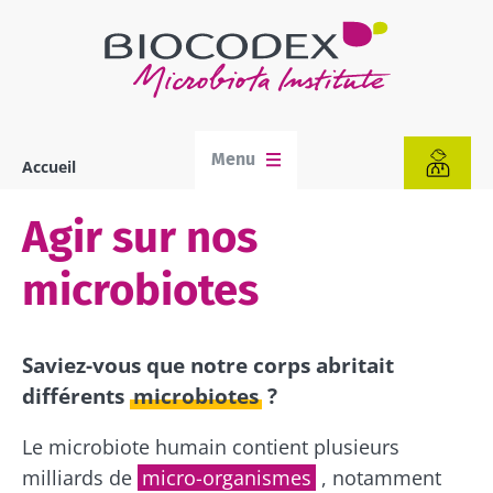
Aller
au
contenu
principal
Menu
Accueil
Fil
d'Ariane
Agir sur nos
microbiotes
Saviez-vous que notre corps abritait
différents
microbiotes
?
Le microbiote humain contient plusieurs
milliards de
micro-organismes
, notamment