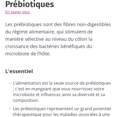
Prébiotiques
pour rester au courant des dernières
d'autres actualités de Biocodex
Redirection
actualités sur le microbiote.
En savoir plus
J’ai lu et accepte les
CGU
et la
politique de
protection des données
du Biocodex
Vous êtes sur le point d'être redirigé et de
Les prébiotiques sont des fibres non-digestibles
Microbiota Institute
quitter notre site web
du régime alimentaire, qui stimulent de
* Champs obligatoires
manière sélective au niveau du côlon la
Être redirigé
croissance des bactéries bénéfiques du
BMI 20-35
Je souhaite m'inscrire afin de recevoir
microbiote de l’hôte.
d'autres actualités de Biocodex
Rester sur le site Web du Biocodex Microbiota
Découvrir
Institute
J’ai lu et accepte les
CGU
et la
politique de
L'essentiel
protection des données
du Biocodex
Microbiota Institute
L’alimentation est la seule source de prébiotiques
Kéfir : un allié
Yaourts,
; c'est en mangeant que vous nourrissez votre
naturel de
les grands
* Champs obligatoires
microbiote et influencez ainsi sa diversité et sa
notre
alliés de
composition.
microbiote ?
votre
BMI 20-35
microbiote
Les prébiotiques représentent un grand potentiel
intestinal
23/07/2026
thérapeutique pour les maladies associées à une
Légèrement