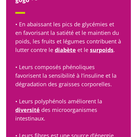
Institute
J’ai lu et accepte les
CGU
et la
politique de
protection des données
du Biocodex
Microbiota Institute
• En abaissant les pics de glycémies et
Kéfir : un allié
Yaourts,
naturel de
les grands
en favorisant la satiété et le maintien du
* Champs obligatoires
notre
alliés de
poids, les fruits et légumes contribuent à
microbiote ?
votre
BMI 20-35
lutter contre le
diabète
et le
surpoids
.
microbiote
intestinal
23/07/2026
Légèrement
pétillant,
• Leurs composés phénoliques
Microbiotes
acidulé et
Vous êtes
favorisent la sensibilité à l’insuline et la
et fertilité :
naturellement
plutôt
riche en
une piste à
dégradation des graisses corporelles.
yaourt,
micro-
explorer
fromage
organismes
blanc ou
vivants, le
• Leurs polyphénols améliorent la
skyr ? Ces
kéfir séduit de
Lire l'article
spécialités
diversité
des microorganismes
plus e...
laitières
ont un
intestinaux.
En savoir plus
point
commun :
elles
• Leurs fibres est une source d’énergie