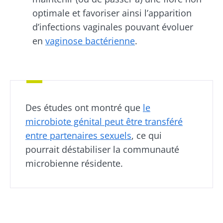
optimale et favoriser ainsi l’apparition
d’infections vaginales pouvant évoluer
en
vaginose bactérienne
.
Ne partez pas si vite !
Rejoignez la communauté du microbiote et
recevez une fois par mois "The Essential"
pour rester au courant des dernières
Des études ont montré que
le
actualités sur le microbiote.
microbiote génital peut être transféré
entre partenaires sexuels
, ce qui
pourrait déstabiliser la communauté
Se tenir informé
microbienne résidente.
Rejoignez la communauté du microbiote et
recevez une fois par mois "The Essential"
Je souhaite m'inscrire afin de recevoir
pour rester au courant des dernières
d'autres actualités de Biocodex