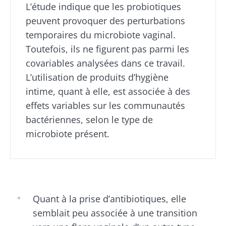
et fertilité :
naturellement
L’étude indique que les probiotiques
plutôt
riche en
une piste à
yaourt,
peuvent provoquer des perturbations
micro-
explorer
fromage
organismes
temporaires du microbiote vaginal.
blanc ou
vivants, le
skyr ? Ces
Toutefois, ils ne figurent pas parmi les
kéfir séduit de
Lire l'article
spécialités
plus e...
laitières
covariables analysées dans ce travail.
ont un
L’utilisation de produits d’hygiène
En savoir plus
point
commun :
intime, quant à elle, est associée à des
elles
effets variables sur les communautés
chou...
bactériennes, selon le type de
En savoir
microbiote présent.
plus
Quant à la prise d’antibiotiques, elle
semblait peu associée à une transition