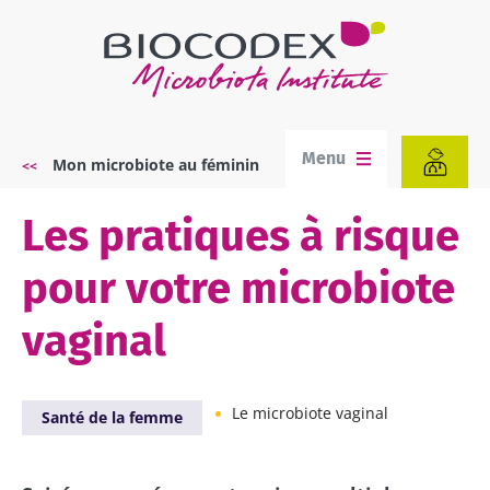
Aller
au
contenu
principal
Menu
Mon microbiote au féminin
Fil
d'Ariane
Les pratiques à risque
pour votre microbiote
vaginal
Le microbiote vaginal
Santé de la femme