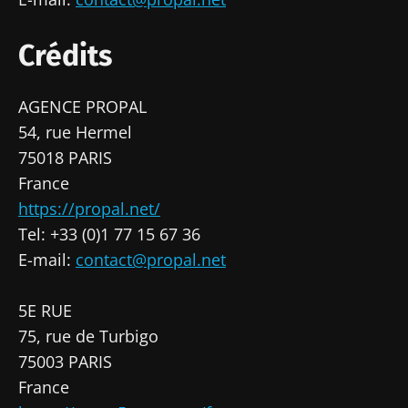
Crédits
Ne partez pas si vite !
AGENCE PROPAL
54, rue Hermel
75018 PARIS
Rejoignez la communauté Microbiota des
France
professionnels de santé et des chercheurs et
https://propal.net/
recevez le "Microbiota Digest" et le "HCP
Tel: +33 (0)1 77 15 67 36
Magazine" pour rester au courant des
E-mail:
contact@propal.net
dernières actualités sur le microbiote.
Se tenir informé
5E RUE
75, rue de Turbigo
Rejoignez la communauté Microbiota des
75003 PARIS
professionnels de santé et des chercheurs et
France
recevez le "Microbiota Digest" et le "HCP
Je souhaite m'inscrire afin de recevoir