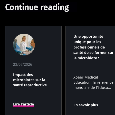
Continue reading
Impact des
Microbiote
Une
microbiotes
intratumoral
bactérie
sur la santé
du cancer
intestinale
reproductive
colorectal :
qui
un
développe
indicateur
la force
Une opportunité
Lire l'article
Lire l'article
Lire l'article
pronostique
musculaire
unique pour les
indépendant
professionnels de
?
santé de se former sur
le microbiote !
23/07/2026
Impact des
Xpeer Medical
microbiotes sur la
Education, la référence
santé reproductive
mondiale de l’éduca...
Lire l'article
En savoir plus