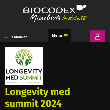
Passar
para
o
conteúdo
principal
Menu
Calendar
Navegação
estrutural
Longevity med
summit 2024