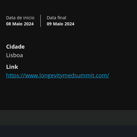
Data de início
Data final
08 Maio 2024
09 Maio 2024
Cidade
Lisboa
Link
Fique connosco!
https://www.longevitymedsummit.com/
Junte-se à comunidade de profissionais de
saúde e investigadores da Microbiota e
receba o "Microbiota Digest" e o "HCP
Magazine" para se manter atualizado com as
últimas notícias sobre a microbiota.
Mantenha-se