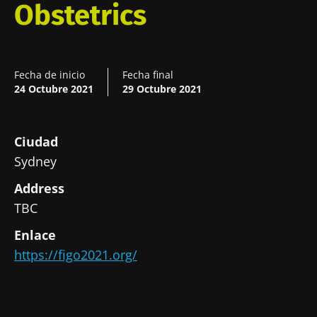
Obstetrics
Fecha de inicio
Fecha final
24 Octubre 2021
29 Octubre 2021
Ciudad
Sydney
Address
TBC
¡No se vaya tan rápido!
Enlace
https://figo2021.org/
Únase a la comunidad de la microbiota para
profesionales sanitarios y reciba el
"Microbiota Digest" y el "HCP Magazine" que
le permitirá mantenerse informado sobre la