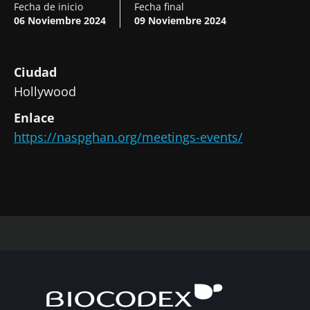
Fecha de inicio
Fecha final
06 Noviembre 2024
09 Noviembre 2024
Ciudad
Hollywood
Enlace
https://naspghan.org/meetings-events/
¡No se vaya tan rápido!
Únase a la comunidad de la microbiota para
profesionales sanitarios y reciba el
"Microbiota Digest" y el "HCP Magazine" que
le permitirá mantenerse informado sobre la
microbiota.
Mantenerse informado