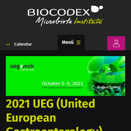
Ana
içeriğe
atla
Menü
Calendar
Sayfa
yolu
2021 UEG (United
European