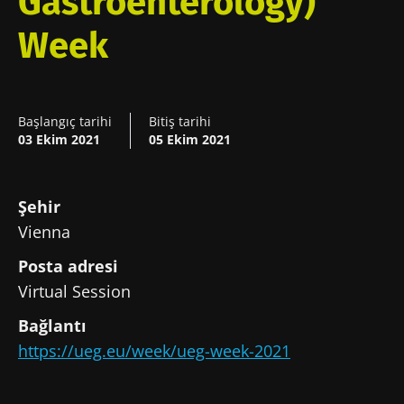
Gastroenterology)
Week
Başlangıç tarihi
Bitiş tarihi
03 Ekim 2021
05 Ekim 2021
Şehir
Vienna
Posta adresi
Bizimle kal!
Virtual Session
Bağlantı
SMM'ler ve araştırmacıların Mikrobiyota
https://ueg.eu/week/ueg-week-2021
Topluluğuna katılın ve mikrobiyota
hakkındaki en son haberlerden haberdar