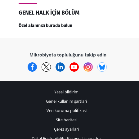
GENEL HALK IÇIN BÖLÜM
Özel alanınızı burada bulun
Mikrobiyota topluluğunu takip edin
Facebook
Twitter
LinkedIn
YouTube
Instagram
Bluesky
Yasal bi̇ldi̇ri̇m
Genel kullanim şartlari
Veri̇ koruma poli̇ti̇kasi
Si̇te hari̇tasi
Çerez ayarlari
Dijital Erişilebilirlik : Kısmen Uygun'dur