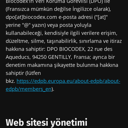
Biocodex'in Veri Koruma Görevlisi (DPO) ile
(Fransızca mümkün değilse İngilizce olarak),
dpo[at]biocodex.com e-posta adresi ("[at]"
yerine "@" yazın) veya posta yoluyla
kullanabileceği, kendisiyle ilgili verilere erişim,
düzeltme, silme, taşınabilirlik, sınırlama ve itiraz
hakkına sahiptir: DPO BIOCODEX, 22 rue des
Aqueducs, 94250 GENTILLY, Fransa; ayrıca bir
denetim makamına şikayette bulunma hakkına
sahiptir (lütfen
bkz.
https://edpb.europa.eu/about-edpb/about-
edpb/members_en
).
Web sitesi yönetimi