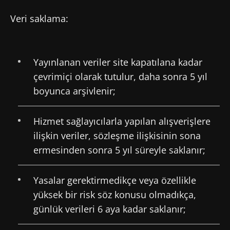
Veri saklama:
SMM'ler ve araştırmacıların Mikrobiyota
Topluluğuna katılın ve mikrobiyota
hakkındaki en son haberlerden haberdar
Yayınlanan veriler site kapatılana kadar
olmak için "Microbiota Digest" ve "Sağlık
çevrimiçi olarak tutulur, daha sonra 5 yıl
Profesyonelleri Dergisi" alın.
boyunca arşivlenir;
Güncel kalın
Hizmet sağlayıcılarla yapılan alışverişlere
SMM'ler ve araştırmacıların Mikrobiyota
ilişkin veriler, sözleşme ilişkisinin sona
Topluluğuna katılın ve mikrobiyota
ermesinden sonra 5 yıl süreyle saklanır;
hakkındaki en son haberlerden haberdar
Biocodex'ten haberler almak için abone
olmak için "Microbiota Digest" ve "Sağlık
olmak istiyorum
yeniden yönlendirme
Yasalar gerektirmedikçe veya özellikle
Profesyonelleri Dergisi" alın.
yüksek bir risk söz konusu olmadıkça,
Biocodex Microbiota Institute
genel kullanim
Yönlendirilmek ve web sitemizi terk etmek
koşullari
ve
veri koruma politikasi
okudum ve
günlük verileri 6 aya kadar saklanır;
kabul ediyorum.
üzeresiniz