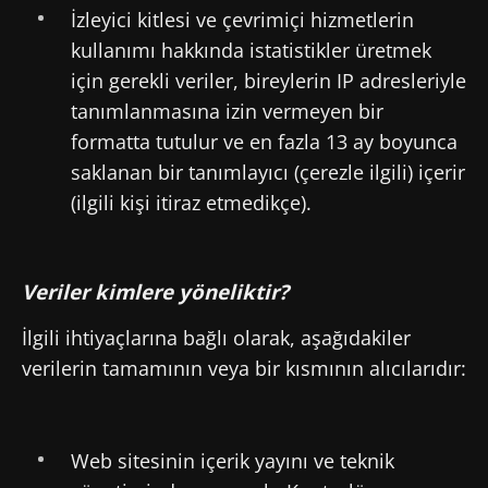
İzleyici kitlesi ve çevrimiçi hizmetlerin
* Zorunlu alan
Yönlendirilmek
kullanımı hakkında istatistikler üretmek
BMI 20-35
Biocodex'ten haberler almak için abone
için gerekli veriler, bireylerin IP adresleriyle
Biocodex Microbiota Enstitüsü web sitesinde
olmak istiyorum
tanımlanmasına izin vermeyen bir
Araştır
kalın
formatta tutulur ve en fazla 13 ay boyunca
Biocodex Microbiota Institute
genel kullanim
saklanan bir tanımlayıcı (çerezle ilgili) içerir
koşullari
ve
veri koruma politikasi
okudum ve
(ilgili kişi itiraz etmedikçe).
kabul ediyorum.
Mikrobiyota
ve
* Zorunlu alan
Alzheimer
hastalığı
Veriler kimlere yöneliktir?
BMI 20-35
15/01/2026
23/12/2025
İlgili ihtiyaçlarına bağlı olarak, aşağıdakiler
Pr. Pascal
Derkinderen
verilerin tamamının veya bir kısmının alıcılarıdır:
Bağırsak
Antibiyotik
Neurology
geçişini
direnç
department,
destekleyen
genlerinin
Nantes
serotonin
rezervuarı
University
üreten
olan vajinal
Web sitesinin içerik yayını ve teknik
and Inserm
laktobasiller
mikrobiyota
U1235,
Makaleyi
Makaleyi