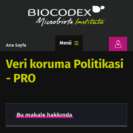
Ana
içeriğe
atla
Menü
Ana Sayfa
Sayfa
yolu
Veri koruma Politikasi
- PRO
Bu makale hakkında