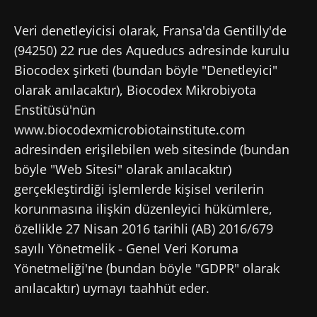
Yayın
Güncelleme
29 Mart 2024
21 Ekim 2024
Veri denetleyicisi olarak, Fransa'da Gentilly'de
(94250) 22 rue des Aqueducs adresinde kurulu
Biocodex şirketi (bundan böyle "Denetleyici"
olarak anılacaktır), Biocodex Mikrobiyota
Enstitüsü'nün
www.biocodexmicrobiotainstitute.com
adresinden erişilebilen web sitesinde (bundan
böyle "Web Sitesi" olarak anılacaktır)
gerçekleştirdiği işlemlerde kişisel verilerin
korunmasına ilişkin düzenleyici hükümlere,
özellikle 27 Nisan 2016 tarihli (AB) 2016/679
sayılı Yönetmelik - Genel Veri Koruma
Yönetmeliği'ne (bundan böyle "GDPR" olarak
anılacaktır) uymayı taahhüt eder.