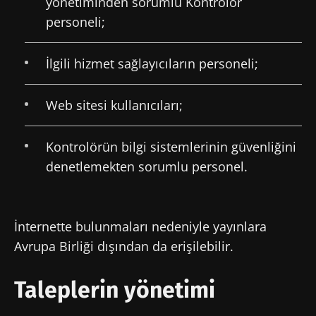
yönetiminden sorumlu Kontrolör
Nantes,
okuyun
okuyun
personeli;
France
Daha
İlgili hizmet sağlayıcıların personeli;
fazlasını bul
Web sitesi kullanıcıları;
Kontrolörün bilgi sistemlerinin güvenliğini
denetlemekten sorumlu personel.
İnternette bulunmaları nedeniyle yayınlara
Avrupa Birliği dışından da erişilebilir.
Taleplerin yönetimi