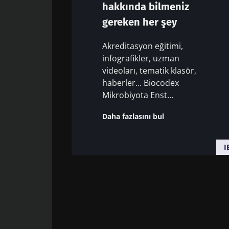
hakkında bilmeniz
Biz
gereken her şey
Akreditasyon eğitimi,
SMM'ler ve ara
infografikler, uzman
hakkındaki en 
videoları, tematik klasör,
haberler... Biocodex
Profesyonelleri 
Mikrobiyota Enst...
Daha fazlasını bul
Gün
Biocodex'te
I
Biocodex Mi
SMM'ler ve ara
okudum ve 
hakkındaki en 
yen
Profesyonelleri 
* Zorunlu alan
BMI 20-35
Yönlendirilmek