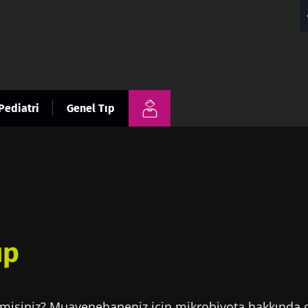
Pediatri
Genel Tıp
ıp
 misiniz? Muayenehaneniz için mikrobiyota hakkında