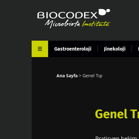
Ana
içeriğe
atla
Gastroenteroloji
Jinekoloji
Ana Sayfa
Genel Tıp
Sayfa
yolu
Genel T
Pratisyen hekim