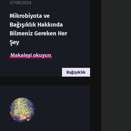
07/08/2024
Mikrobiyota ve
Bağışıklık Hakkında
obiyota
Bilmeniz Gereken Her
t" ve "Sağlık
Şey
Makaleyi okuyun
Bağışıklık
litikasi
obiyota
t" ve "Sağlık