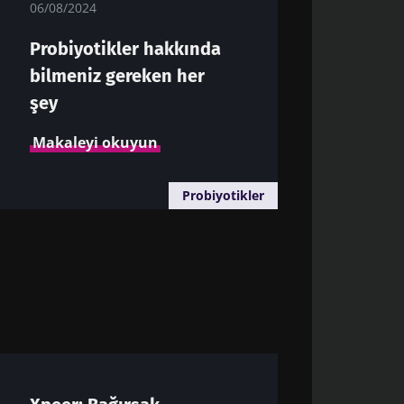
06/08/2024
Probiyotikler hakkında
bilmeniz gereken her
litikasi
şey
ta ve
Makaleyi okuyun
hastalığı
Probiyotikler
 Derkinderen
 department,
versity and
235, Nantes,
sını bul