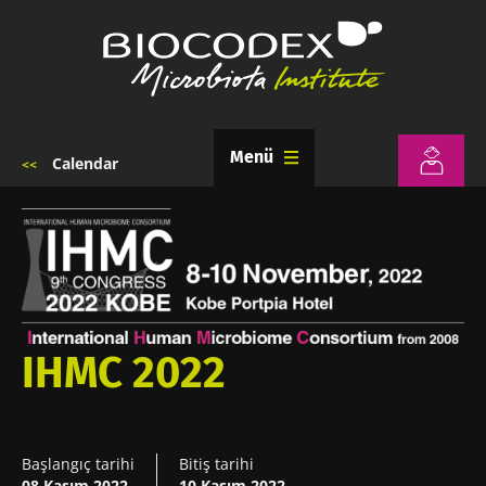
Ana
içeriğe
atla
Menü
Calendar
Sayfa
yolu
IHMC 2022
Başlangıç tarihi
Bitiş tarihi
08 Kasım 2022
10 Kasım 2022