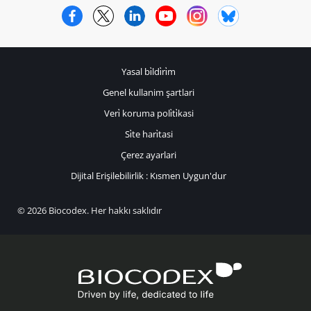
Facebook
Twitter
LinkedIn
YouTube
Instagram
Bluesky
Yasal bi̇ldi̇ri̇m
Genel kullanim şartlari
Veri̇ koruma poli̇ti̇kasi
Si̇te hari̇tasi
Çerez ayarlari
Dijital Erişilebilirlik : Kısmen Uygun'dur
© 2026 Biocodex. Her hakkı saklıdır