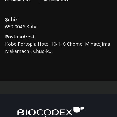
Şehir
650-0046 Kobe
Posta adresi
Kobe Portopia Hotel 10-1, 6 Chome, Minatojima
Makamachi, Chuo-ku,
Bizimle kal!
SMM'ler ve araştırmacıların Mikrobiyota
Topluluğuna katılın ve mikrobiyota
hakkındaki en son haberlerden haberdar
olmak için "Microbiota Digest" ve "Sağlık
Profesyonelleri Dergisi" alın.
Güncel kalın