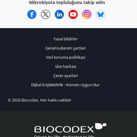
Mikrobiyota topluluğunu takip edin
Facebook
Twitter
LinkedIn
YouTube
Instagram
Bluesky
Yasal bi̇ldi̇ri̇m
Genel kullanim şartlari
Veri̇ koruma poli̇ti̇kasi
Si̇te hari̇tasi
Çerez ayarlari
Dijital Erişilebilirlik : Kısmen Uygun'dur
© 2026 Biocodex. Her hakkı saklıdır