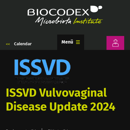
Ana
içeriğe
atla
Menü
Calendar
Sayfa
yolu
ISSVD Vulvovaginal
Disease Update 2024