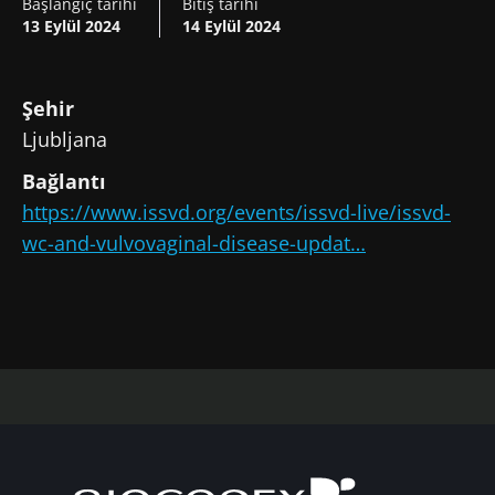
Başlangıç tarihi
Bitiş tarihi
13 Eylül 2024
14 Eylül 2024
Şehir
Ljubljana
Bağlantı
https://www.issvd.org/events/issvd-live/issvd-
wc-and-vulvovaginal-disease-updat…
Bizimle kal!
SMM'ler ve araştırmacıların Mikrobiyota
Topluluğuna katılın ve mikrobiyota
hakkındaki en son haberlerden haberdar
olmak için "Microbiota Digest" ve "Sağlık
Profesyonelleri Dergisi" alın.
Güncel kalın