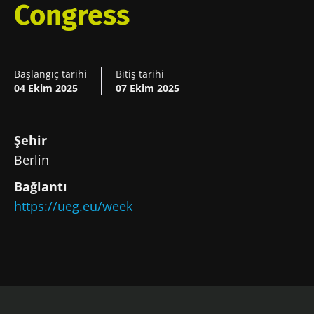
Congress
Başlangıç tarihi
Bitiş tarihi
04 Ekim 2025
07 Ekim 2025
Şehir
Berlin
Bağlantı
Bizimle kal!
https://ueg.eu/week
SMM'ler ve araştırmacıların Mikrobiyota
Topluluğuna katılın ve mikrobiyota
hakkındaki en son haberlerden haberdar
olmak için "Microbiota Digest" ve "Sağlık
Profesyonelleri Dergisi" alın.