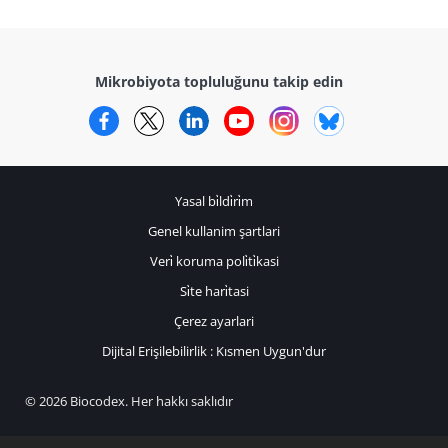
Mikrobiyota topluluğunu takip edin
Facebook
Twitter
LinkedIn
YouTube
Instagram
Bluesky
Yasal bi̇ldi̇ri̇m
Genel kullanim şartlari
Veri̇ koruma poli̇ti̇kasi
Si̇te hari̇tasi
Çerez ayarlari
Dijital Erişilebilirlik : Kısmen Uygun'dur
© 2026 Biocodex. Her hakkı saklıdır