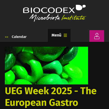
Ana
içeriğe
atla
Menü
Calendar
Sayfa
yolu
UEG Week 2025 - The
European Gastro