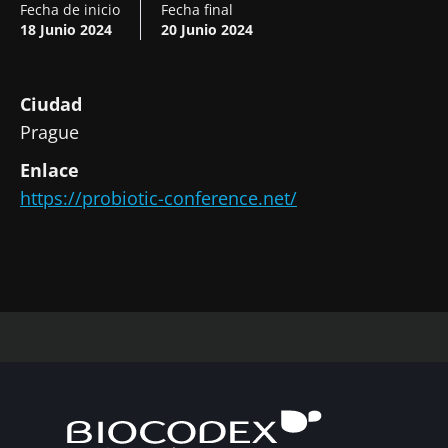
Fecha de inicio
Fecha final
18 Junio 2024
20 Junio 2024
Ciudad
Prague
Enlace
https://probiotic-conference.net/
¡No se vaya tan rápido!
Únase a la comunidad de la microbiota para
profesionales sanitarios y reciba el
"Microbiota Digest" y el "HCP Magazine" que
le permitirá mantenerse informado sobre la
microbiota.
Mantenerse informado