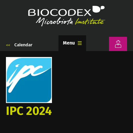
Przejdź
do
treści
Menu
Calendar
Ścieżka
nawigacyjna
IPC 2024