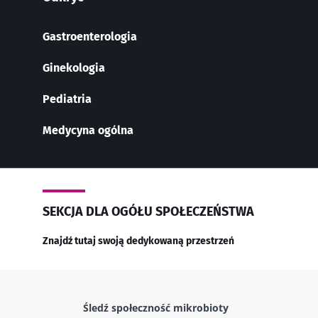
* Pole obowiązkowe
Gastroenterologia
BMI 20-35
Ginekologia
23/07/2026
16/07/2026
10/07
Pediatria
Wpływ
Wewnętrzna
Bakte
mikrobioty na
mikrobiota raka
jelit
Medycyna ogólna
zdrowie
jelita grubego
zwięk
reprodukcyjne
niezależnym
siłę 
wskaźnikiem
prognostycznym?
Przeczytaj
Przeczytaj
Przec
artykuł
artykuł
artyk
SEKCJA DLA OGÓŁU SPOŁECZEŃSTWA
Znajdź tutaj swoją dedykowaną przestrzeń
Śledź społeczność mikrobioty