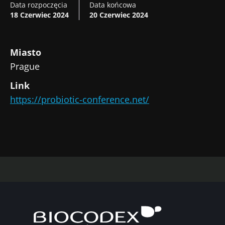
Data rozpoczęcia
Data końcowa
18 Czerwiec 2024
20 Czerwiec 2024
Miasto
Prague
Link
Nie odchodź tak
https://probiotic-conference.net/
szybko!
Dołącz do społeczności mikrobioty dla
pracowników ochrony zdrowia i odbieraj
„Microbiota Digest” i „Magazyn dla
pracowników służby zdrowia”, aby być na
bieżąco z najnowszymi informacjami o
Bądź na bieżąco
mikrobiocie.