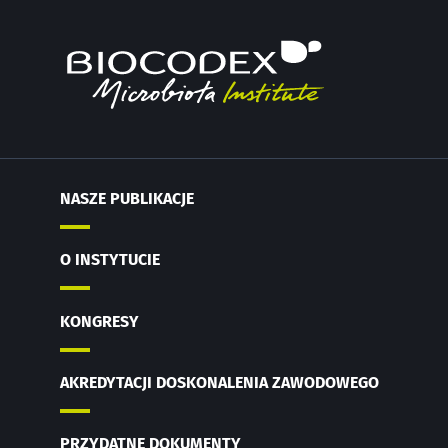
zdrowie
jelita grubego
zwięk
reprodukcyjne
niezależnym
siłę 
wskaźnikiem
prognostycznym?
Przeczytaj
Przeczytaj
Przec
artykuł
artykuł
artyk
NASZE PUBLIKACJE
O INSTYTUCIE
KONGRESY
AKREDYTACJI DOSKONALENIA ZAWODOWEGO
PRZYDATNE DOKUMENTY