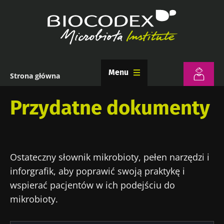
Przejdź
do
treści
Menu
Strona główna
Ścieżka
nawigacyjna
Przydatne dokumenty
Ostateczny słownik mikrobioty, pełen narzędzi i
inforgrafik, aby poprawić swoją praktykę i
wspierać pacjentów w ich podejściu do
mikrobioty.