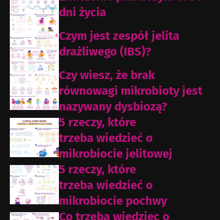
dni życia
Czym jest zespół jelita
drażliwego (IBS)?
Czy wiesz, że brak
równowagi mikrobioty jest
nazywany dysbiozą?
5 rzeczy, które
trzeba wiedzieć o
mikrobiocie jelitowej
5 rzeczy, które
trzeba wiedzieć o
mikrobiocie pochwy
Co trzeba wiedziec o