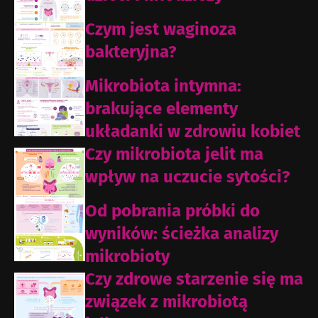
Czym jest waginoza
bakteryjna?
Mikrobiota intymna:
brakujące elementy
układanki w zdrowiu kobiet
Czy mikrobiota jelit ma
wpływ na uczucie sytości?
Od pobrania próbki do
wyników: ścieżka analizy
mikrobioty
Czy zdrowe starzenie się ma
związek z mikrobiotą