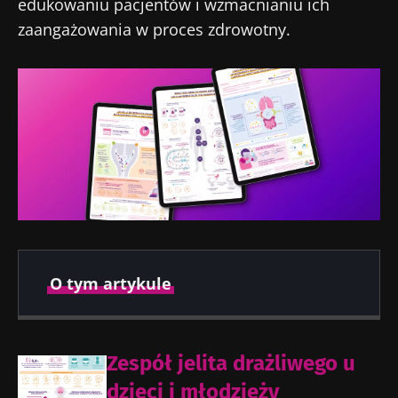
edukowaniu pacjentów i wzmacnianiu ich
zaangażowania w proces zdrowotny.
O tym artykule
Opublikowano
Zaktualizowano
Zespół jelita drażliwego u
29 Wrzesień 2021
08 Kwiecień 2026
dzieci i młodzieży