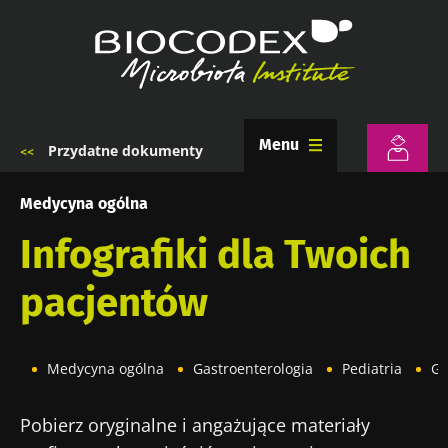
Przejdź
do
treści
Menu
Przydatne dokumenty
Ścieżka
nawigacyjna
Medycyna ogólna
Infografiki dla Twoich
pacjentów
Medycyna ogólna
Gastroenterologia
Pediatria
Gi
Pobierz oryginalne i angażujące materiały