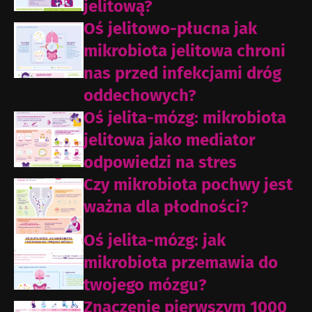
jelitową?
Oś jelitowo-płucna jak
mikrobiota jelitowa chroni
nas przed infekcjami dróg
oddechowych?
Oś jelita-mózg: mikrobiota
jelitowa jako mediator
odpowiedzi na stres
Czy mikrobiota pochwy jest
ważna dla płodności?
Oś jelita-mózg: jak
mikrobiota przemawia do
twojego mózgu?
Znaczenie pierwszym 1000