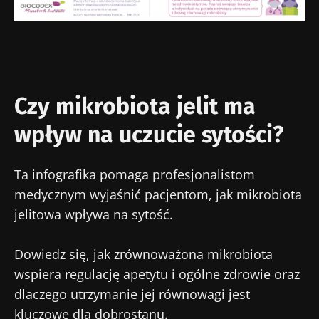
osobowych
Biocodex Microbiota Institute.
Zostać przekierowany
* Pole obowiązkowe
Chcę zaprenumerować inne wiadomości z
Pobyt na stronie internetowej Instytutu
BMI 20-35
Microbiota BioCodex
Biocodexu
Więcej informacji
Czy mikrobiota jelit ma
Zapoznałem się i akceptuję
ogólne warunki
korzystania
i
polityka ochrony danych
wpływ na uczucie sytości?
osobowych
Biocodex Microbiota Institute.
Ta infografika pomaga profesjonalistom
* Pole obowiązkowe
medycznym wyjaśnić pacjentom, jak mikrobiota
BMI 20-35
jelitowa wpływa na sytość.
23/07/2026
16/07/2026
10/07
Dowiedz się, jak zrównoważona mikrobiota
Wpływ
Wewnętrzna
Bakte
wspiera regulację apetytu i ogólne zdrowie oraz
mikrobioty na
mikrobiota raka
jelit
dlaczego utrzymanie jej równowagi jest
zdrowie
jelita grubego
zwięk
reprodukcyjne
niezależnym
siłę 
kluczowe dla dobrostanu.