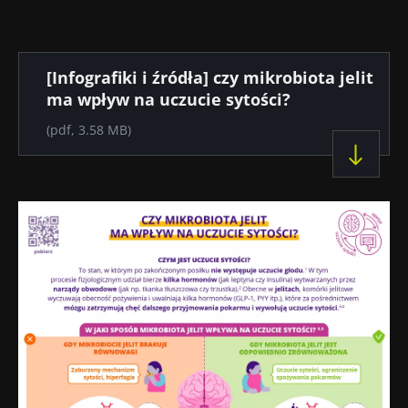
wskaźnikiem
prognostycznym?
Przeczytaj
Przeczytaj
Przec
artykuł
artykuł
artyk
Dokument
[Infografiki i źródła] czy mikrobiota jelit
ma wpływ na uczucie sytości?
(pdf, 3.58 MB)