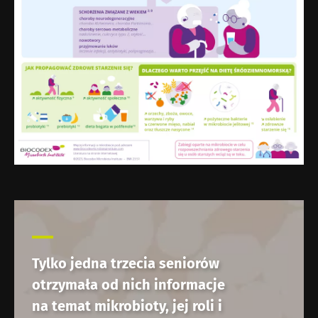
Tylko jedna trzecia seniorów
otrzymała od nich informacje
na temat mikrobioty, jej roli i