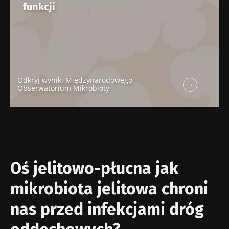
funkcji
Odkryj wyniki Międzynarodowego
Obserwatorium Mikrobioty
Oś jelitowo-płucna jak
mikrobiota jelitowa chroni
nas przed infekcjami dróg