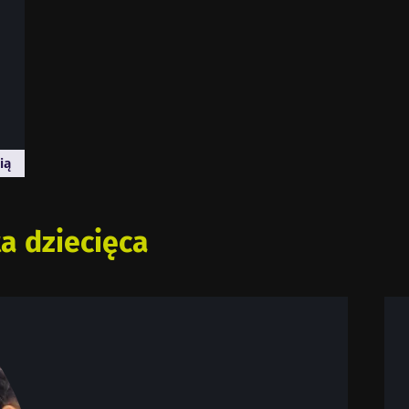
ią
a dziecięca