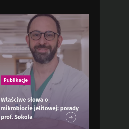
Publikacje
Właściwe słowa o
mikrobiocie jelitowej: porady
prof. Sokola