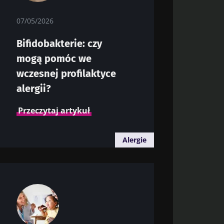
07/05/2026
Bifidobakterie: czy
 i odbieraj
mogą pomóc we
y być na
wczesnej profilaktyce
alergii?
Przeczytaj artykuł
Alergie
ony danych
 i odbieraj
y być na