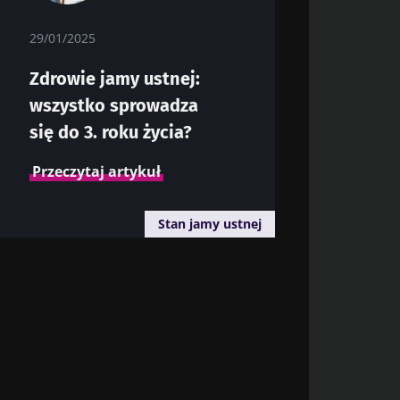
29/01/2025
Zdrowie jamy ustnej:
ony danych
wszystko sprowadza
się do 3. roku życia?
Przeczytaj artykuł
Stan jamy ustnej
6
elitowa
ca siłę
 artykuł