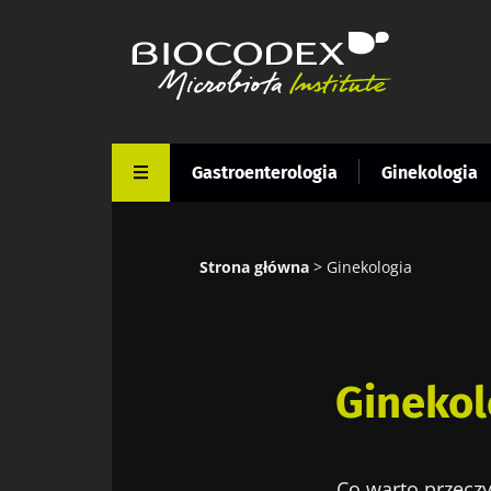
Przejdź
do
treści
Gastroenterologia
Ginekologia
Strona główna
Ginekologia
Ścieżka
nawigacyjna
Ginekol
Co warto przeczy