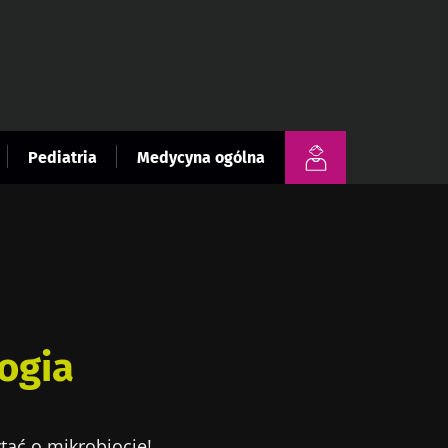
Pediatria
Medycyna ogólna
ogia
tać o mikrobiocie!