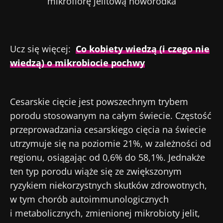
mikroflorę jelitową noworodka
Opublikowano
Zaktualizowano
28 Listopad 2023
07 Kwiecień 2025
Ucz się więcej:
Co kobiety wiedzą (i czego nie
wiedzą) o mikrobiocie pochwy
Cesarskie cięcie jest powszechnym trybem
porodu stosowanym na całym świecie. Częstość
przeprowadzania cesarskiego cięcia na świecie
utrzymuje się na poziomie 21%, w zależności od
regionu, osiągając od 0,6% do 58,1%. Jednakże
ten typ porodu wiąże się ze zwiększonym
ryzykiem niekorzystnych skutków zdrowotnych,
w tym chorób autoimmunologicznych
i metabolicznych, zmienionej mikrobioty jelit,