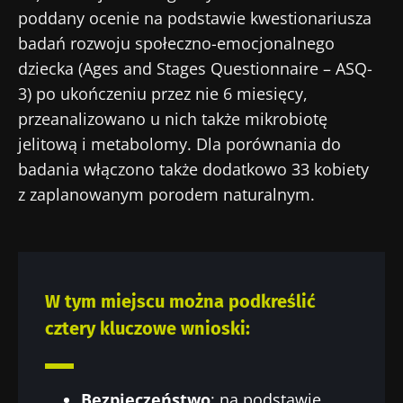
Nie odchodź tak
poddany ocenie na podstawie kwestionariusza
szybko!
badań rozwoju społeczno-emocjonalnego
dziecka (Ages and Stages Questionnaire – ASQ-
Dołącz do społeczności mikrobioty dla
3) po ukończeniu przez nie 6 miesięcy,
pracowników ochrony zdrowia i odbieraj
przeanalizowano u nich także mikrobiotę
„Microbiota Digest” i „Magazyn dla
jelitową i metabolomy. Dla porównania do
pracowników służby zdrowia”, aby być na
badania włączono także dodatkowo 33 kobiety
bieżąco z najnowszymi informacjami o
z zaplanowanym porodem naturalnym.
Bądź na bieżąco
mikrobiocie.
Dołącz do społeczności mikrobioty dla
pracowników ochrony zdrowia i odbieraj
W tym miejscu można podkreślić
„Microbiota Digest” i „Magazyn dla
cztery kluczowe wnioski:
pracowników służby zdrowia”, aby być na
Przekierowanie
Chcę zaprenumerować inne wiadomości z
bieżąco z najnowszymi informacjami o
Biocodexu
mikrobiocie.
Bezpieczeństwo
: na podstawie