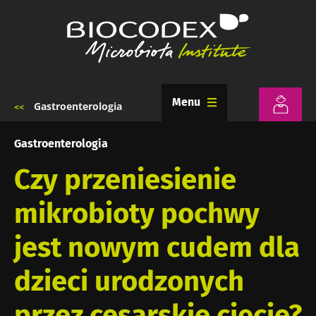
Przejdź
do
treści
Menu
Gastroenterologia
Ścieżka
nawigacyjna
Gastroenterologia
Czy przeniesienie
mikrobioty pochwy
jest nowym cudem dla
dzieci urodzonych
przez cesarskie cięcie?