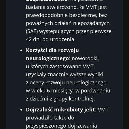
Zamierzasz przekierować i opuszczać naszą
Zapoznałem się i akceptuję
ogólne warunki
badania stwierdzono, że VMT jest
stronę internetową
korzystania
i
polityka ochrony danych
prawdopodobnie bezpieczne, bez
osobowych
Biocodex Microbiota Institute.
poważnych działań niepożądanych
Zostać przekierowany
* Pole obowiązkowe
(SAE) występujących przez pierwsze
Chcę zaprenumerować inne wiadomości z
42 dni od urodzenia.
Pobyt na stronie internetowej Instytutu
BMI 20-35
Microbiota BioCodex
Biocodexu
Korzyści dla rozwoju
Więcej informacji
neurologicznego
: noworodki,
Zapoznałem się i akceptuję
ogólne warunki
korzystania
i
polityka ochrony danych
u których zastosowano VMT,
osobowych
Biocodex Microbiota Institute.
uzyskały znacznie wyższe wyniki
z oceny rozwoju neurologicznego
* Pole obowiązkowe
w wieku 6 miesięcy, w porównaniu
BMI 20-35
z dziećmi z grupy kontrolnej.
Dojrzałość mikrobioty jelit
: VMT
23/07/2026
16/07/2026
10/07
prowadziło także do
Wpływ
Wewnętrzna
Bakte
przyspieszonego dojrzewania
mikrobioty na
mikrobiota raka
jelit