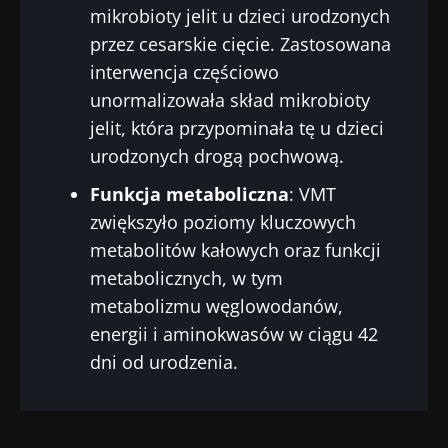
mikrobioty jelit u dzieci urodzonych
zdrowie
jelita grubego
zwięk
reprodukcyjne
niezależnym
siłę 
przez cesarskie cięcie. Zastosowana
wskaźnikiem
interwencja częściowo
prognostycznym?
Przeczytaj
Przeczytaj
Przec
unormalizowała skład mikrobioty
artykuł
artykuł
artyk
jelit, która przypominała tę u dzieci
urodzonych drogą pochwową.
Funkcja metaboliczna
: VMT
zwiększyło poziomy kluczowych
metabolitów kałowych oraz funkcji
metabolicznych, w tym
metabolizmu węglowodanów,
energii i aminokwasów w ciągu 42
dni od urodzenia.