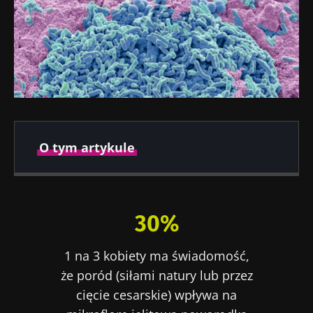
O tym artykule
Autor
30%
Dr Amine Zorgani
1 na 3 kobiety ma świadomość,
że poród (siłami natury lub przez
cięcie cesarskie) wpływa na