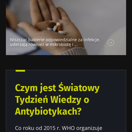
Niszcząc bakterie odpowiedzialne za infekcje,
uderzają również w mikrobiotę i …
Czym jest Światowy
Tydzień Wiedzy o
Antybiotykach?
Co roku od 2015 r. WHO organizuje