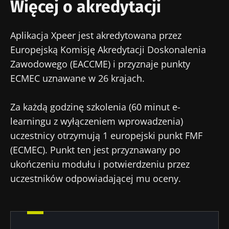
Więcej o akredytacji
Zostać przekierowany
* Pole obowiązkowe
Chcę zaprenumerować inne wiadomości z
Pobyt na stronie internetowej Instytutu
BMI 20-35
Aplikacja Xpeer jest akredytowana przez
Microbiota BioCodex
Biocodexu
Europejską Komisję Akredytacji Doskonalenia
Więcej informacji
Zawodowego (EACCME) i przyznaje punkty
Zapoznałem się i akceptuję
ogólne warunki
korzystania
i
polityka ochrony danych
ECMEC uznawane w 26 krajach.
osobowych
Biocodex Microbiota Institute.
Za każdą godzinę szkolenia (60 minut e-
* Pole obowiązkowe
learningu z wyłączeniem wprowadzenia)
BMI 20-35
uczestnicy otrzymują 1 europejski punkt FMF
(ECMEC). Punkt ten jest przyznawany po
23/07/2026
16/07/2026
10/07
ukończeniu modułu i potwierdzeniu przez
uczestników odpowiadającej mu oceny.
Wpływ
Wewnętrzna
Bakte
mikrobioty na
mikrobiota raka
jelit
zdrowie
jelita grubego
zwięk
reprodukcyjne
niezależnym
siłę 
wskaźnikiem
prognostycznym?