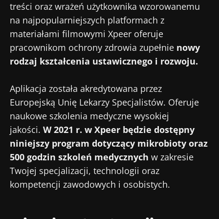
treści oraz wrażeń użytkownika wzorowanemu
Dołącz do społeczności mikrobioty dla
na najpopularniejszych platformach z
pracowników ochrony zdrowia i odbieraj
materiałami filmowymi Xpeer oferuje
„Microbiota Digest” i „Magazyn dla
pracownikom ochrony zdrowia zupełnie
nowy
pracowników służby zdrowia”, aby być na
rodzaj kształcenia ustawicznego i rozwoju.
bieżąco z najnowszymi informacjami o
Bądź na bieżąco
mikrobiocie.
Aplikacja została akredytowana przez
Europejską Unię Lekarzy Specjalistów. Oferuje
Dołącz do społeczności mikrobioty dla
naukowe szkolenia medyczne wysokiej
pracowników ochrony zdrowia i odbieraj
jakości.
W 2021 r. w Xpeer będzie dostępny
„Microbiota Digest” i „Magazyn dla
niniejszy program dotyczący mikrobioty oraz
pracowników służby zdrowia”, aby być na
Przekierowanie
Chcę zaprenumerować inne wiadomości z
500 godzin szkoleń medycznych
w zakresie
bieżąco z najnowszymi informacjami o
Biocodexu
Twojej specjalizacji, technologii oraz
mikrobiocie.
Zamierzasz przekierować i opuszczać naszą
kompetencji zawodowych i osobistych.
Zapoznałem się i akceptuję
ogólne warunki
stronę internetową
korzystania
i
polityka ochrony danych
osobowych
Biocodex Microbiota Institute.