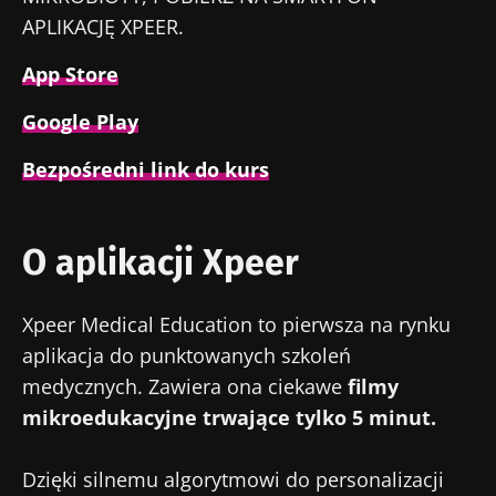
APLIKACJĘ XPEER.
App Store
Google Play
Bezpośredni link do kurs
O aplikacji Xpeer
Xpeer Medical Education to pierwsza na rynku
aplikacja do punktowanych szkoleń
medycznych. Zawiera ona ciekawe
filmy
Nie odchodź tak
mikroedukacyjne trwające tylko 5 minut.
szybko!
Dzięki silnemu algorytmowi do personalizacji