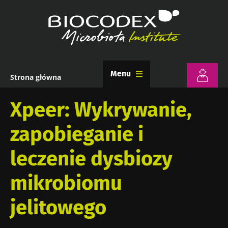
Przejdź
do
treści
Menu
Strona główna
Ścieżka
nawigacyjna
Xpeer: Wykrywanie,
zapobieganie i
leczenie dysbiozy
mikrobiomu
jelitowego