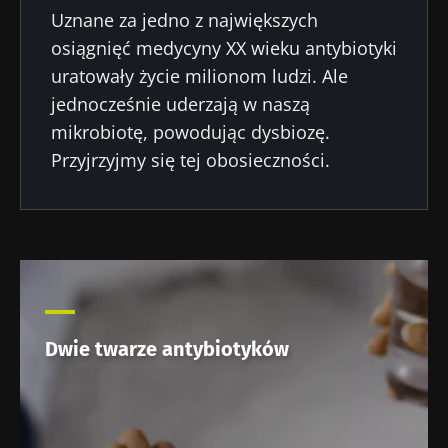
Przeczytaj
Przeczytaj
Przec
Uznane za jedno z największych
artykuł
artykuł
artyk
osiągnięć medycyny XX wieku antybiotyki
uratowały życie milionom ludzi. Ale
jednocześnie uderzają w naszą
mikrobiotę, powodując dysbiozę.
Przyjrzyjmy się tej obosieczności.
Dwie twarze antybiotyków