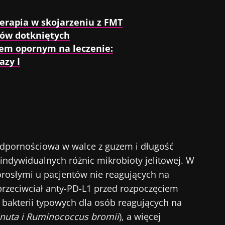
rapia w skojarzeniu z FMT
tów dotkniętych
iem opornym na leczenie:
azy I
odpornościowa w walce z guzem i długość
 indywidualnych różnic mikrobioty jelitowej. W
rosłymi u pacjentów nie reagujących na
przeciwciał anty-PD-L1 przed rozpoczęciem
 bakterii typowych dla osób reagujących na
inuta i Ruminococcus bromii
), a więcej