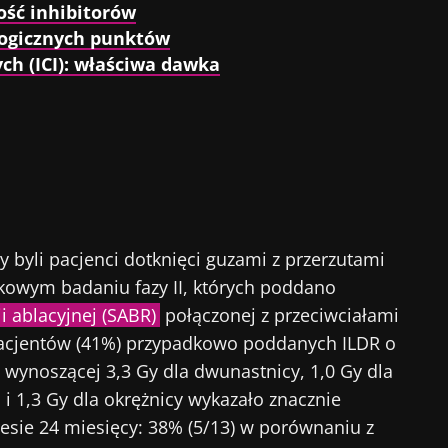
ość inhibitorów
gicznych punktów
ch (ICI): właściwa dawka
 byli pacjenci dotknięci guzami z przerzutami
kowym badaniu fazy II, których poddano
i ablacyjnej (SABR)
połączonej z przeciwciałami
 pacjentów (41%) przypadkowo poddanych ILDR o
 wynoszącej 3,3 Gy dla dwunastnicy, 1,0 Gy dla
go i 1,3 Gy dla okrężnicy wykazało znacznie
esie 24 miesięcy: 38% (5/13) w porównaniu z