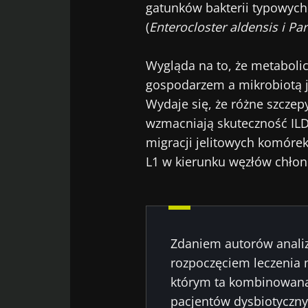
gatunków bakterii typowych
(
Enterocloster aldensis i Pa
Wygląda na to, że metaboli
gospodarzem a mikrobiotą j
Wydaje się, że różne szcze
wzmacniają skuteczność ILDR
migracji jelitowych komóre
L1 w kierunku węzłów chłon
Zdaniem autorów analiz
rozpoczęciem leczenia 
którym ta kombinowana
pacjentów dysbiotyczny