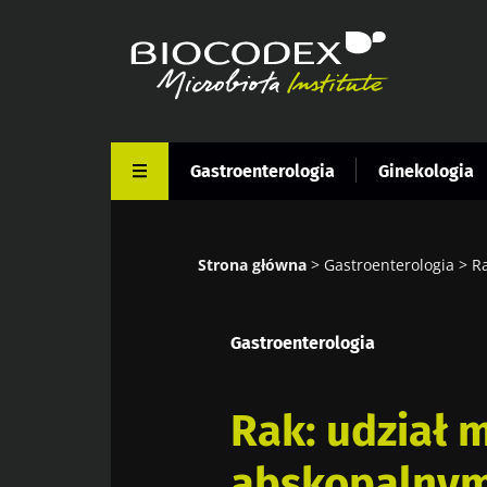
Przejdź
do
treści
Gastroenterologia
Ginekologia
Strona główna
Gastroenterologia
Ra
Ścieżka
nawigacyjna
Gastroenterologia
Rak: udział 
abskopalny