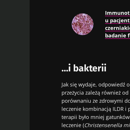
Immunote
u pacjen
czerniak
badanie f
…i bakterii
Jak się wydaje, odpowiedź 
przeżycia zależą również od
porównaniu ze zdrowymi do
leczenie kombinacją ILDR i 
terapii było mniej gatunków
leczenie (
Christensenella m