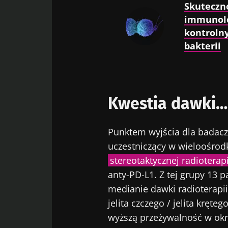
Skuteczn
immunolo
kontrolny
bakterii
Kwestia dawki…
Punktem wyjścia dla badaczy
uczestniczący w wieloośrod
stereotaktycznej radioterapi
anty-PD-L1. Z tej grupy 13
medianie dawki radioterapii
jelita czczego / jelita kręte
wyższą przeżywalność w okr