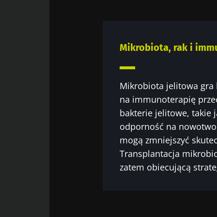
Wię
Zostać p
Chcę zapre
Pobyt na 
Mikrobiota, rak i im
Zapoznałem
osobowych
* Pole obowiązkow
Mikrobiota jelitowa gra
na immunoterapię prze
BMI 20-35
bakterie jelitowe, takie
odporność na nowotwory
23/07/2026
mogą zmniejszyć skute
Wpływ mikrob
Transplantacja mikrobiot
zdrowie
reprodukcyjn
zatem obiecującą strate
Przeczytaj art