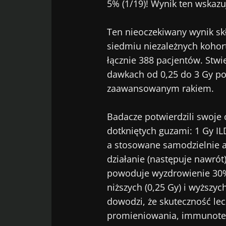
5% (1/19)! Wynik ten wskazu
Nie
Ten nieoczekiwany wynik sk
siedmiu niezależnych kohort
Dołącz do społ
łącznie 388 pacjentów. Stw
„Microbiota Di
dawkach od 0,25 do 3 Gy po
bieżąco z najn
zaawansowanym rakiem.
Badacze potwierdzili swoje
dotkniętych guzami: 1 Gy I
Bąd
Chcę zapre
a stosowane samodzielnie a
działanie (następuje nawrót
Zapoznałem
Dołącz do społ
powoduje wyzdrowienie 30%
osobowych
„Microbiota Di
Prz
niższych (0,25 Gy) i wyższych
bieżąco z najn
* Pole obowiązkow
dowodzi, że skuteczność lec
promieniowania, immunoter
BMI 20-35
Zamierzasz prz