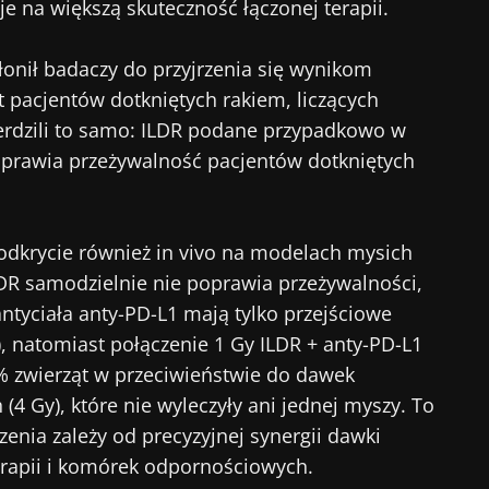
je na większą skuteczność łączonej terapii.
 odchodź tak szybko!
łonił badaczy do przyjrzenia się wynikom
 pacjentów dotkniętych rakiem, liczących
eczności mikrobioty dla pracowników ochrony zdrowia
ierdzili to samo: ILDR podane przypadkowo w
gest” i „Magazyn dla pracowników służby zdrowia”, ab
prawia przeżywalność pacjentów dotkniętych
owszymi informacjami o mikrobiocie.
 odkrycie również in vivo na modelach mysich
LDR samodzielnie nie poprawia przeżywalności,
ź na bieżąco
numerować inne wiadomości z Biocodexu
ntyciała anty-PD-L1 mają tylko przejściowe
), natomiast połączenie 1 Gy ILDR + anty-PD-L1
 się i akceptuję
ogólne warunki korzystania
i
polityka ochr
eczności mikrobioty dla pracowników ochrony zdrowia
 zwierząt w przeciwieństwie do dawek
Biocodex Microbiota Institute.
gest” i „Magazyn dla pracowników służby zdrowia”, ab
ekierowanie
 (4 Gy), które nie wyleczyły ani jednej myszy. To
owszymi informacjami o mikrobiocie.
e
zenia zależy od precyzyjnej synergii dawki
apii i komórek odpornościowych.
ekierować i opuszczać naszą stronę internetową