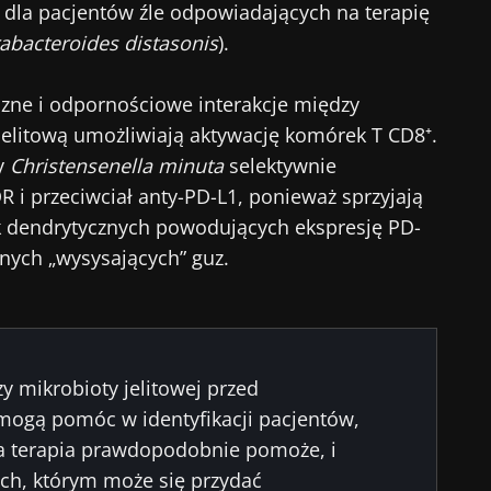
 dla pacjentów źle odpowiadających na terapię
rabacteroides distasonis
).
czne i odpornościowe interakcje między
elitową umożliwiają aktywację komórek T CD8⁺.
py
Christensenella minuta
selektywnie
 i przeciwciał anty-PD-L1, ponieważ sprzyjają
k dendrytycznych powodujących ekspresję PD-
nych „wysysających” guz.
y mikrobioty jelitowej przed
mogą pomóc w identyfikacji pacjentów,
 terapia prawdopodobnie pomoże, i
ch, którym może się przydać