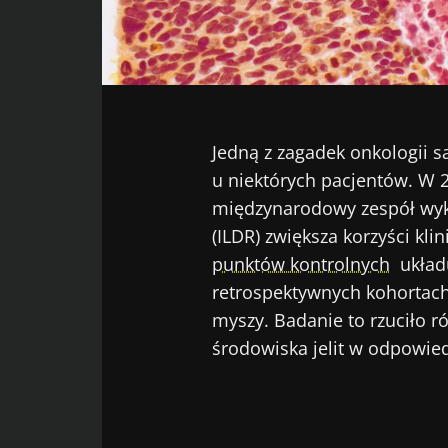
Facebook
Twitter
LinkedIn
Mail
Jedną z zagadek onkologii 
u niektórych pacjentów. W 
międzynarodowy zespół wyka
(ILDR) zwiększa korzyści kl
punktów kontrolnych
układ
retrospektywnych kohortach
myszy. Badanie to rzuciło r
środowiska jelit w odpowied