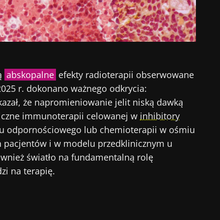
są
abskopalne
efekty radioterapii obserwowane
2025 r. dokonano ważnego odkrycia:
zał, że napromieniowanie jelit niską dawką
iniczne immunoterapii celowanej w
inhibitory
u odpornościowego lub chemioterapii w ośmiu
 pacjentów i w modelu przedklinicznym u
ównież światło na fundamentalną rolę
zi na terapię.