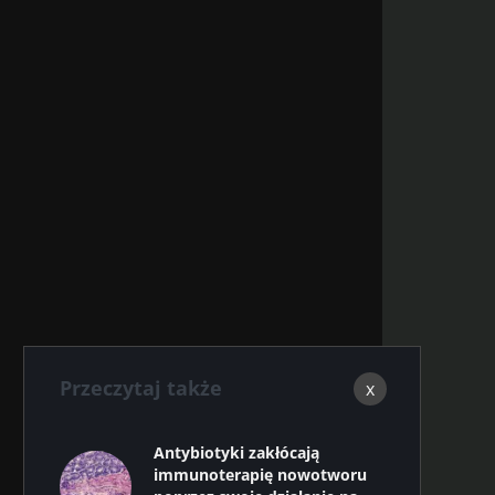
Przeczytaj także
x
Antybiotyki zakłócają
immunoterapię nowotworu