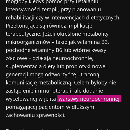
mogłoby kiedyś pomóc przy ustalaniu
* Pole obowiązkowe
intensywności terapii, przy planowaniu
rehabilitacji czy w interwencjach dietetycznych.
BMI 20-35
Przekonujące są również implikacje
23/07/2026
16/07/2026
10/07
terapeutyczne. Jeżeli określone metabolity
mikroorganizmów – takie jak witamina B3,
Wpływ
Wewnętrzna
Bakte
mikrobioty na
mikrobiota raka
jelit
pochodne witaminy B6 lub wtórne kwasy
zdrowie
jelita grubego
zwięk
żółciowe – działają neuroochronnie,
reprodukcyjne
niezależnym
siłę 
suplementacja diety lub probiotyki nowej
wskaźnikiem
prognostycznym?
generacji mogą odtworzyć tę utraconą
Przeczytaj
Przeczytaj
Przec
artykuł
artykuł
artyk
komunikację metaboliczną. Celem byłoby nie
zastąpienie immunoterapii, ale dodanie
wycelowanej w jelita
warstwy neuroochronnej
pomagającej pacjentom w dłuższym
zachowaniu sprawności.