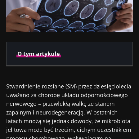
O tym artykule
Opublikowano
Zaktualizowano
18 Listopad 2025
18 Listopad 2025
Stwardnienie rozsiane (SM) przez dziesięciolecia
uważano za chorobę układu odpornościowego i
nerwowego – przewlekłą walkę ze stanem
zapalnym i neurodegeneracją. W ostatnich
latach mnożą się jednak dowody, że mikrobiota
jelitowa może być trzecim, cichym uczestnikiem
procesu chorobowego, wpływającym na