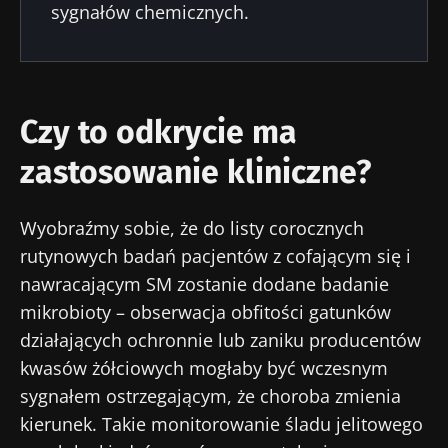
sygnałów chemicznych.
Dołącz do społeczności mikrobioty dla
pracowników ochrony zdrowia i odbieraj
„Microbiota Digest” i „Magazyn dla
pracowników służby zdrowia”, aby być na
Przekierowanie
Chcę zaprenumerować inne wiadomości z
Czy to odkrycie ma
bieżąco z najnowszymi informacjami o
Biocodexu
mikrobiocie.
zastosowanie kliniczne?
Zamierzasz przekierować i opuszczać naszą
Zapoznałem się i akceptuję
ogólne warunki
stronę internetową
korzystania
i
polityka ochrony danych
Wyobraźmy sobie, że do listy corocznych
osobowych
Biocodex Microbiota Institute.
rutynowych badań pacjentów z cofającym się i
Zostać przekierowany
* Pole obowiązkowe
nawracającym SM zostanie dodane badanie
Chcę zaprenumerować inne wiadomości z
mikrobioty – obserwacja obfitości gatunków
Pobyt na stronie internetowej Instytutu
BMI 20-35
Microbiota BioCodex
Biocodexu
działających ochronnie lub zaniku producentów
Więcej informacji
kwasów żółciowych mogłaby być wczesnym
Zapoznałem się i akceptuję
ogólne warunki
sygnałem ostrzegającym, że choroba zmienia
korzystania
i
polityka ochrony danych
kierunek. Takie monitorowanie śladu jelitowego
osobowych
Biocodex Microbiota Institute.