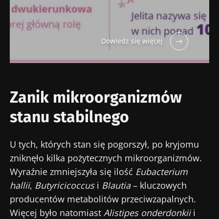
Dowiedz się więcej
Zanik mikroorganizmów
stanu stabilnego
U tych, których stan się pogorszył, po kryjomu
zniknęło kilka pożytecznych mikroorganizmów.
Wyraźnie zmniejszyła się ilość
Eubacterium
hallii
,
Butyricicoccus
i
Blautia
– kluczowych
producentów metabolitów przeciwzapalnych.
Więcej było natomiast
Alistipes onderdonkii
i