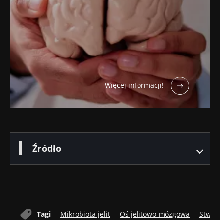
Więcej informacji!
Źródło
Tagi
Mikrobiota jelit
Oś jelitowo-mózgowa
Stwar