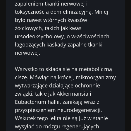
zapaleniem tkanki nerwowej i
toksycznością demielinizacyjną. Mniej
było nawet wtórnych kwasów
żółciowych, takich jak kwas
ursodeoksycholowy, o właściwościach
łagodzących kaskady zapalne tkanki
Nie odchodź tak
nerwowej.
szybko!
Wszystko to składa się na metaboliczną
ciszę. Mówiąc najkrócej, mikroorganizmy
Dołącz do społeczności mikrobioty dla
wytwarzające działające ochronnie
pracowników ochrony zdrowia i odbieraj
związki, takie jak Akkermansia i
„Microbiota Digest” i „Magazyn dla
Eubacterium hallii, zanikają wraz z
pracowników służby zdrowia”, aby być na
przyspieszeniem neurodegeneracji.
bieżąco z najnowszymi informacjami o
Bądź na bieżąco
Wskutek tego jelita nie są już w stanie
mikrobiocie.
wysyłać do mózgu regenerujących