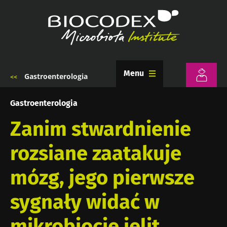
Przejdź
do
treści
Menu
Gastroenterologia
Ścieżka
nawigacyjna
Gastroenterologia
Zanim stwardnienie
rozsiane zaatakuje
mózg, jego pierwsze
sygnały widać w
mikrobiocie jelit