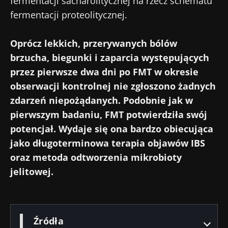
fermentacji sacharolitycznej na rzecz schematu
korzystania
i
polityka ochrony danych
fermentacji proteolitycznej.
osobowych
Biocodex Microbiota Institute.
Oprócz lekkich, przerywanych bólów
* Pole obowiązkowe
brzucha, biegunki i zaparcia występujących
BMI 20-35
przez pierwsze dwa dni po FMT w okresie
obserwacji kontrolnej nie zgłoszono żadnych
23/07/2026
16/07/2026
10/07
zdarzeń niepożądanych. Podobnie jak w
Wpływ
Wewnętrzna
Bakte
pierwszym badaniu, FMT potwierdziła swój
mikrobioty na
mikrobiota raka
jelit
potencjał. Wydaje się ona bardzo obiecująca
zdrowie
jelita grubego
zwięk
reprodukcyjne
niezależnym
siłę 
jako długoterminowa terapia objawów IBS
wskaźnikiem
oraz metoda odtworzenia mikrobioty
prognostycznym?
Przeczytaj
Przeczytaj
Przec
jelitowej.
artykuł
artykuł
artyk
Źródła