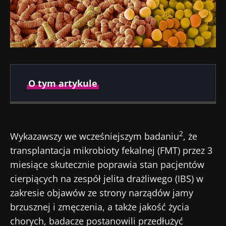
O tym artykule
Opublikowano
Zaktualizowano
23 Listopad 2021
15 Kwiecień 2026
2
Wykazawszy we wcześniejszym badaniu
, że
transplantacja mikrobioty fekalnej (FMT) przez 3
miesiące skutecznie poprawia stan pacjentów
cierpiących na zespół jelita drażliwego (IBS) w
zakresie objawów ze strony narządów jamy
brzusznej i zmęczenia, a także jakość życia
chorych, badacze postanowili przedłużyć