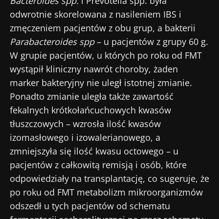
Bacteroides spp.
i Prevotella spp. była
bieżąco z najnowszymi informacjami o
Bądź na bieżąco
odwrotnie skorelowana z nasileniem IBS i
mikrobiocie.
zmęczeniem pacjentów z obu grup, a bakterii
Dołącz do społeczności mikrobioty dla
Parabacteroides spp
– u pacjentów z grupy 60 g.
pracowników ochrony zdrowia i odbieraj
W grupie pacjentów, u których po roku od FMT
„Microbiota Digest” i „Magazyn dla
wystąpił kliniczny nawrót choroby, żaden
pracowników służby zdrowia”, aby być na
marker bakteryjny nie uległ istotnej zmianie.
Przekierowanie
Chcę zaprenumerować inne wiadomości z
bieżąco z najnowszymi informacjami o
Ponadto zmianie uległa także zawartość
Biocodexu
mikrobiocie.
fekalnych krótkołańcuchowych kwasów
Zamierzasz przekierować i opuszczać naszą
tłuszczowych – wzrosła ilość kwasów
Zapoznałem się i akceptuję
ogólne warunki
stronę internetową
korzystania
i
polityka ochrony danych
izomasłowego i izowalerianowego, a
osobowych
Biocodex Microbiota Institute.
zmniejszyła się ilość kwasu octowego – u
Zostać przekierowany
pacjentów z całkowitą remisją i osób, które
* Pole obowiązkowe
odpowiedziały na transplantację, co sugeruje, że
Chcę zaprenumerować inne wiadomości z
Pobyt na stronie internetowej Instytutu
BMI 20-35
po roku od FMT metabolizm mikroorganizmów
Microbiota BioCodex
Biocodexu
odszedł u tych pacjentów od schematu
Więcej informacji
Zapoznałem się i akceptuję
ogólne warunki