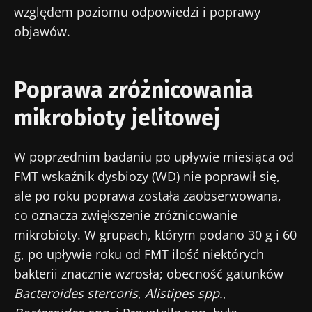
względem poziomu odpowiedzi i poprawy
objawów.
Poprawa zróżnicowania
mikrobioty jelitowej
W poprzednim badaniu po upływie miesiąca od
Nie odchodź tak
FMT wskaźnik dysbiozy (WD) nie poprawił się,
szybko!
ale po roku poprawa została zaobserwowana,
co oznacza zwiększenie zróżnicowanie
mikrobioty. W grupach, którym podano 30 g i 60
Dołącz do społeczności mikrobioty dla
g, po upływie roku od FMT ilość niektórych
pracowników ochrony zdrowia i odbieraj
bakterii znacznie wzrosła; obecność gatunków
„Microbiota Digest” i „Magazyn dla
Bacteroides stercoris
,
Alistipes spp.
,
pracowników służby zdrowia”, aby być na