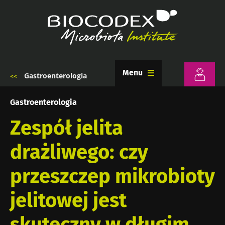
Przejdź
do
treści
Menu
Gastroenterologia
Ścieżka
nawigacyjna
Gastroenterologia
Zespół jelita
drażliwego: czy
przeszczep mikrobioty
jelitowej jest
skuteczny w długim