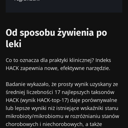
Nie odchodź tak
szybko!
Od sposobu żywienia po
Dołącz do społeczności mikrobioty dla
pracowników ochrony zdrowia i odbieraj
leki
„Microbiota Digest” i „Magazyn dla
pracowników służby zdrowia”, aby być na
Co to oznacza dla praktyki klinicznej? Indeks
bieżąco z najnowszymi informacjami o
HACK zapewnia nowe, efektywne narzędzie.
Bądź na bieżąco
mikrobiocie.
Badanie wykazało, że prosty wynik uzyskany ze
Dołącz do społeczności mikrobioty dla
średniej liczebności 17 najlepszych taksonów
pracowników ochrony zdrowia i odbieraj
HACK (wynik HACK-top-17) daje porównywalne
„Microbiota Digest” i „Magazyn dla
lub lepsze wyniki niż istniejące wskaźniki stanu
pracowników służby zdrowia”, aby być na
mikrobioty/mikrobiomu w rozróżnianiu stanów
Przekierowanie
Chcę zaprenumerować inne wiadomości z
bieżąco z najnowszymi informacjami o
Biocodexu
chorobowych i niechorobowych, a także
mikrobiocie.