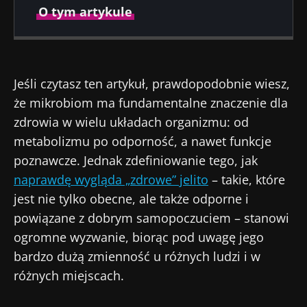
O tym artykule
Autor
Jeśli czytasz ten artykuł, prawdopodobnie wiesz,
że mikrobiom ma fundamentalne znaczenie dla
Dr Amine Zorgani
zdrowia w wielu układach organizmu: od
metabolizmu po odporność, a nawet funkcje
poznawcze. Jednak zdefiniowanie tego, jak
naprawdę wygląda „zdrowe” jelito
– takie, które
Opublikowano
Zaktualizowano
jest nie tylko obecne, ale także odporne i
23 Czerwiec 2025
26 Czerwiec 2025
powiązane z dobrym samopoczuciem – stanowi
ogromne wyzwanie, biorąc pod uwagę jego
bardzo dużą zmienność u różnych ludzi i w
różnych miejscach.