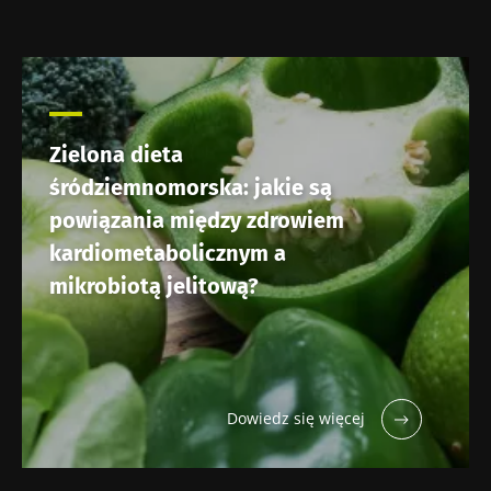
Zielona dieta
śródziemnomorska: jakie są
powiązania między zdrowiem
kardiometabolicznym a
mikrobiotą jelitową?
Dowiedz się więcej