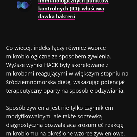
immunologicznych punktów
mikrobioty na
mikrobiota raka
jelit
kontrolnych (ICI): właściwa
zdrowie
jelita grubego
zwięk
reprodukcyjne
niezależnym
siłę 
dawka bakterii
wskaźnikiem
prognostycznym?
Przeczytaj
Przeczytaj
Przec
artykuł
artykuł
artyk
Co więcej, indeks łączy również wzorce
mikrobiologiczne ze sposobem żywienia.
Wyższe wyniki HACK były skorelowane z
mikrobami reagującymi w większym stopniu na
śródziemnomorską dietę, wskazując potencjał
terapeutyczny oparty na sposobie odżywiania.
Sposób żywienia jest nie tylko czynnikiem
modyfikowalnym, ale także soczewką
diagnostyczną pozwalającą zrozumieć reakcję
mikrobiomu na określone wzorce żywieniowe.