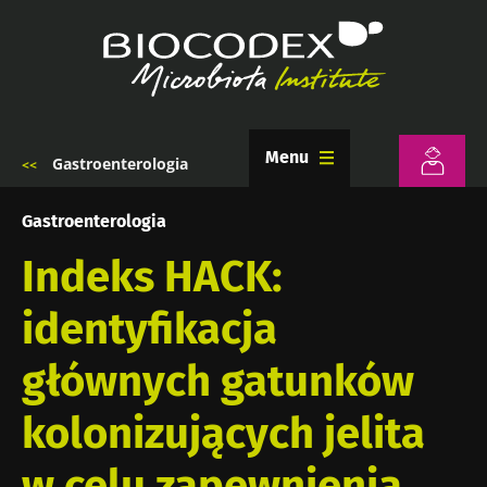
Przejdź
do
treści
Menu
Gastroenterologia
Ścieżka
nawigacyjna
Gastroenterologia
Indeks HACK:
identyfikacja
głównych gatunków
kolonizujących jelita
w celu zapewnienia