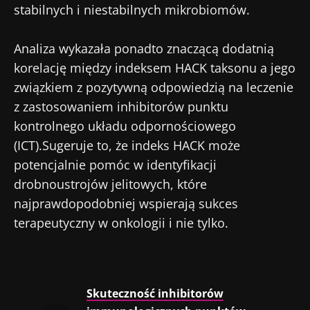
stabilnych i niestabilnych mikrobiomów.
Zamierzasz przekierować i opuszczać naszą
Zapoznałem się i akceptuję
ogólne warunki
stronę internetową
korzystania
i
polityka ochrony danych
Analiza wykazała ponadto znaczącą dodatnią
osobowych
Biocodex Microbiota Institute.
korelację między indeksem HACK taksonu a jego
Zostać przekierowany
* Pole obowiązkowe
związkiem z pozytywną odpowiedzią na leczenie
Chcę zaprenumerować inne wiadomości z
Pobyt na stronie internetowej Instytutu
z zastosowaniem inhibitorów punktu
BMI 20-35
Microbiota BioCodex
Biocodexu
kontrolnego układu odpornościowego
Więcej informacji
(ICT).Sugeruje to, że indeks HACK może
Zapoznałem się i akceptuję
ogólne warunki
potencjalnie pomóc w identyfikacji
korzystania
i
polityka ochrony danych
drobnoustrojów jelitowych, które
osobowych
Biocodex Microbiota Institute.
najprawdopodobniej wspierają sukces
* Pole obowiązkowe
terapeutyczny w onkologii i nie tylko.
BMI 20-35
23/07/2026
16/07/2026
10/07
Skuteczność inhibitorów
Wpływ
Wewnętrzna
Bakte