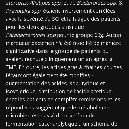
stercoris
,
Alistipes spp
. Et de
Bacteroides spp
. &
dernières actualités sur le microbiote.
Prevotella spp
. étaient inversement corrélées
Se tenir informé
avec la sévérité du SCI et la fatigue des patients
pour les deux groupes ainsi que
Rejoignez la communauté Microbiota des
Parabacteroides spp
pour le groupe 60g. Aucun
professionnels de santé et des chercheurs et
marqueur bactérien n'a été modifié de manière
recevez le "Microbiota Digest" et le "HCP
Je souhaite m'inscrire afin de recevoir
significative dans le groupe de patients qui
Magazine" pour rester au courant des
d'autres actualités de Biocodex
Redirection
avaient rechuté cliniquement un an après la
dernières actualités sur le microbiote.
TMF. En outre, les acides gras à chaines courtes
J’ai lu et accepte les
CGU
et la
politique de
fécaux ont également été modifiés -
Vous êtes sur le point d'être redirigé et de
protection des données
du Biocodex
Microbiota Institute
augmentation des acides isobutyrique et
quitter notre site web
isovalerique, diminution de l’acide acétique-
* Champs obligatoires
chez les patients en complète remissions et les
Être redirigé
BMI 20-35
répondeurs suggérant que le métabolisme
Je souhaite m'inscrire afin de recevoir
Rester sur le site Web du Biocodex Microbiota
microbien est passé d'un schéma de
d'autres actualités de Biocodex
Découvrir
Institute
fermentation saccharolytique à un schéma de
J’ai lu et accepte les
CGU
et la
politique de