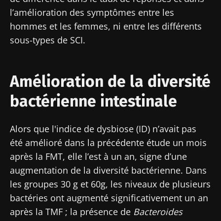
l’amélioration des symptômes entre les
hommes et les femmes, ni entre les différents
sous-types de SCI.
Amélioration de la diversité
bactérienne intestinale
Alors que l'indice de dysbiose (ID) n’avait pas
été amélioré dans la précédente étude un mois
Ne partez pas si vite !
après la FMT, elle l’est à un an, signe d’une
augmentation de la diversité bactérienne. Dans
Rejoignez la communauté Microbiota des
les groupes 30 g et 60g, les niveaux de plusieurs
professionnels de santé et des chercheurs et
bactéries ont augmenté significativement un an
recevez le "Microbiota Digest" et le "HCP
après la TMF ; la présence de
Bacteroides
Magazine" pour rester au courant des