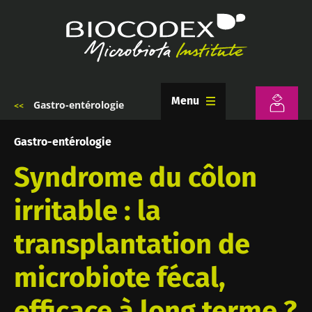
Aller
au
contenu
principal
Menu
Gastro-entérologie
Fil
d'Ariane
Gastro-entérologie
Syndrome du côlon
irritable : la
transplantation de
microbiote fécal,
efficace à long terme ?