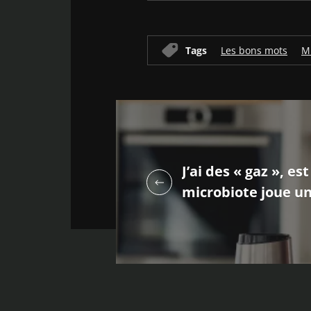
Tags
Les bons mots
M
J’ai des « gaz », e
microbiote joue un