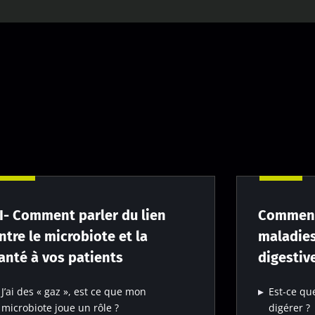
II- Comment parler du lien
Comment
ntre le microbiote et la
maladies
anté à vos patients
digestiv
J’ai des « gaz », est ce que mon
Est-ce qu
microbiote joue un rôle ?
digérer ?