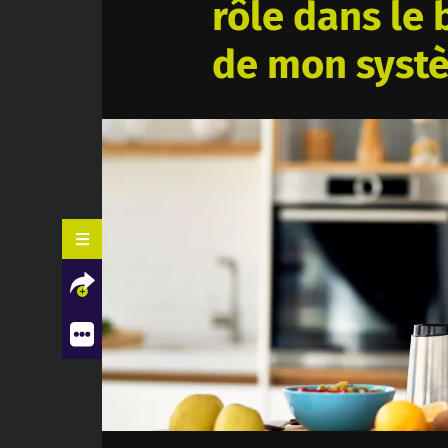
rôle dans le
de mon syst
Contenus associés
Facebook
Twitter
LinkedIn
Mail