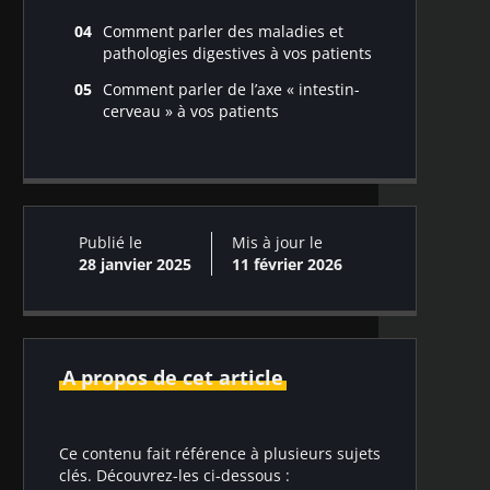
Comment parler des maladies et
pathologies digestives à vos patients
Est-ce que mon microbiote m’aide à
Comment parler de l’axe « intestin-
digérer ?
cerveau » à vos patients
Quels aliments manger pour avoir un
Pourquoi dit-on que le microbiote
transit intestinal plus régulier ?
intestinal est le « deuxième cerveau »
Comment reconstituer mon
?
microbiote intestinal après une prise
Comment le microbiote intestinal agit
d’antibiotiques ?
sur le cerveau ?
Publié le
Mis à jour le
Le microbiote est-il impliqué dans les
28 janvier 2025
11 février 2026
maladies neuropsychiatriques ?
A propos de cet article
Ce contenu fait référence à plusieurs sujets
clés. Découvrez-les ci-dessous :