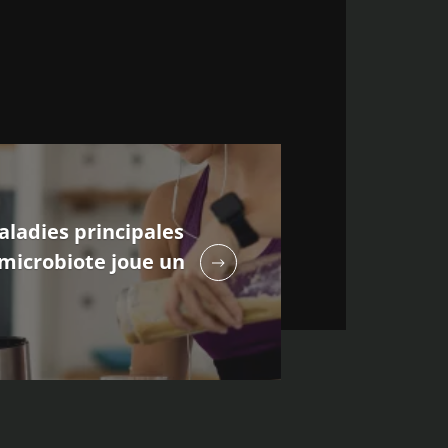
aladies principales
 microbiote joue un