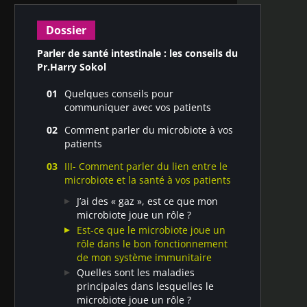
Dossier
Parler de santé intestinale : les conseils du
Pr.Harry Sokol
Quelques conseils pour
communiquer avec vos patients
Les 3 clés d'une consultation réussie
Comment parler du microbiote à vos
par Harry Sokol
patients
Qu’est-ce que le microbiote ?
III- Comment parler du lien entre le
A quoi sert le microbiote ?
microbiote et la santé à vos patients
Comment faire pour avoir un bon
J’ai des « gaz », est ce que mon
microbiote ?
microbiote joue un rôle ?
Est-ce que le microbiote joue un
rôle dans le bon fonctionnement
de mon système immunitaire
Quelles sont les maladies
principales dans lesquelles le
microbiote joue un rôle ?