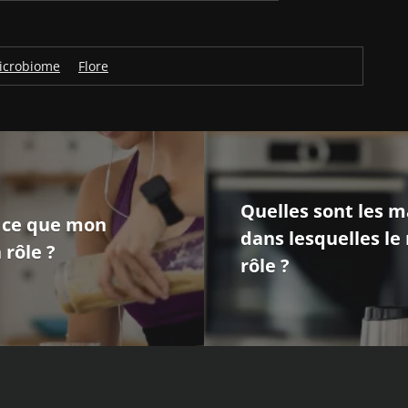
icrobiome
Flore
Quelles sont les m
st ce que mon
dans lesquelles le
 rôle ?
rôle ?