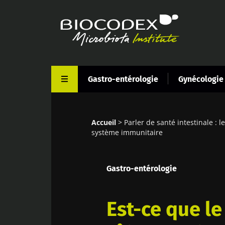
Aller
au
contenu
principal
Gastro-entérologie
Gynécologie
Accueil
Parler de santé intestinale : l
Fil
système immunitaire
d'Ariane
Gastro-entérologie
Est-ce que le