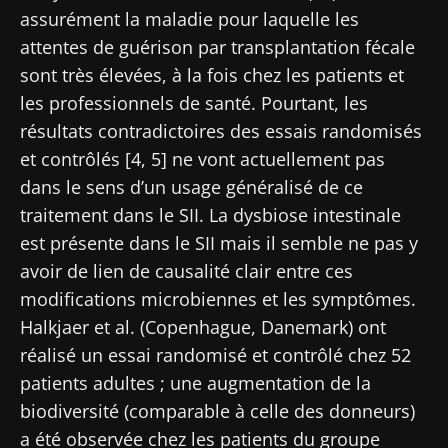
Redirection
dernières actualités sur le microbiote.
assurément la maladie pour laquelle les
J’ai lu et accepte les
CGU
et la
politique de
attentes de guérison par transplantation fécale
Vous êtes sur le point d'être redirigé et de
protection des données
du Biocodex
sont très élevées, à la fois chez les patients et
Microbiota Institute
quitter notre site web
les professionnels de santé. Pourtant, les
* Champs obligatoires
résultats contradictoires des essais randomisés
Être redirigé
et contrôlés [4, 5] ne vont actuellement pas
BMI 20-35
Je souhaite m'inscrire afin de recevoir
dans le sens d’un usage généralisé de ce
Rester sur le site Web du Biocodex Microbiota
d'autres actualités de Biocodex
Découvrir
Institute
traitement dans le SII. La dysbiose intestinale
J’ai lu et accepte les
CGU
et la
politique de
est présente dans le SII mais il semble ne pas y
protection des données
du Biocodex
avoir de lien de causalité clair entre ces
Microbiota Institute
modifications microbiennes et les symptômes.
Halkjaer et al. (Copenhague, Danemark) ont
* Champs obligatoires
réalisé un essai randomisé et contrôlé chez 52
BMI 20-35
patients adultes ; une augmentation de la
biodiversité (comparable à celle des donneurs)
23/07/2026
16/07/2026
10/07/2026
a été observée chez les patients du groupe