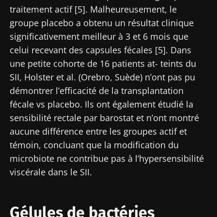
Impact des
Microbiote
Une
traitement actif [5]. Malheureusement, le
microbiotes
intratumoral
bactérie
sur la santé
du cancer
intestinale
groupe placebo a obtenu un résultat clinique
reproductive
colorectal :
qui
significativement meilleur à 3 et 6 mois que
un
développe
celui recevant des capsules fécales [5]. Dans
indicateur
la force
Lire l'article
Lire l'article
Lire l'article
pronostique
musculaire
une petite cohorte de 16 patients at- teints du
indépendant
SII, Holster et al. (Orebro, Suède) n’ont pas pu
?
démontrer l’efficacité de la transplantation
fécale vs placebo. Ils ont également étudié la
sensibilité rectale par barostat et n’ont montré
aucune différence entre les groupes actif et
témoin, concluant que la modification du
microbiote ne contribue pas à l’hypersensibilité
viscérale dans le SII.
Gélules de bactéries