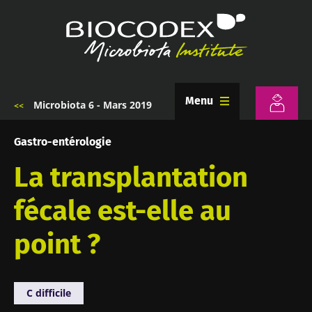
Aller
au
contenu
principal
Menu
Microbiota 6 - Mars 2019
Fil
d'Ariane
Gastro-entérologie
La transplantation
fécale est-elle au
point ?
C difficile