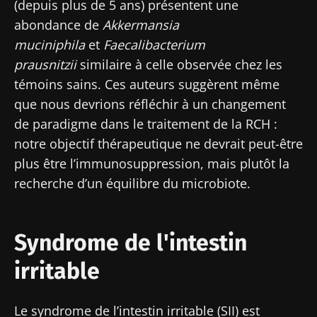
(depuis plus de 5 ans) présentent une
abondance de
Akkermansia
muciniphila
et
Faecalibacterium
Ne partez pas si vite !
prausnitzii
similaire à celle observée chez les
témoins sains. Ces auteurs suggèrent même
Rejoignez la communauté Microbiota des
que nous devrions réfléchir à un changement
professionnels de santé et des chercheurs et
de paradigme dans le traitement de la RCH :
recevez le "Microbiota Digest" et le "HCP
notre objectif thérapeutique ne devrait peut-être
Magazine" pour rester au courant des
plus être l’immunosuppression, mais plutôt la
dernières actualités sur le microbiote.
recherche d’un équilibre du microbiote.
Se tenir informé
Syndrome de l'intestin
Rejoignez la communauté Microbiota des
irritable
professionnels de santé et des chercheurs et
recevez le "Microbiota Digest" et le "HCP
Je souhaite m'inscrire afin de recevoir
Magazine" pour rester au courant des
d'autres actualités de Biocodex
Le syndrome de l’intestin irritable (SII) est