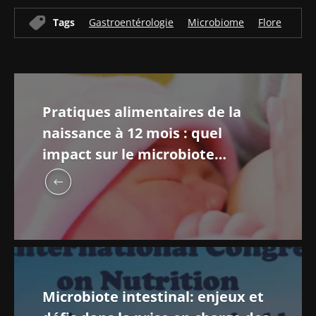
Tags
Gastroentérologie
Microbiome
Flore
Pratiques alimentaires de la
naissance à 12 mois : quel
impact sur le microbiote
intestinal et le risque de
surpoids ?
Microbiote intestinal: enjeux et