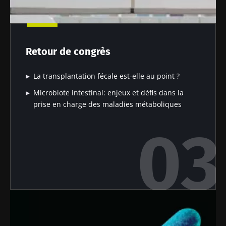
Impact des
Microbiote
Une
microbiotes
intratumoral
bactérie
sur la santé
du cancer
intestinale
reproductive
colorectal :
qui
Retour de congrès
un
développe
indicateur
la force
La transplantation fécale est-elle au point ?
Lire l'article
Lire l'article
Lire l'article
pronostique
musculaire
indépendant
Microbiote intestinal: enjeux et défis dans la
?
prise en charge des maladies métaboliques