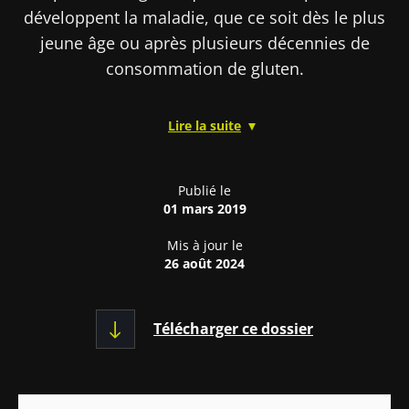
développent la maladie, que ce soit dès le plus
jeune âge ou après plusieurs décennies de
consommation de gluten.
Lire la suite
Par ailleurs, le risque de développer la maladie
est probablement majoré par d’autres facteurs
génétiques qui restent encore à identifier.
Publié le
01 mars 2019
Majoré également par des facteurs
environnementaux comme le fait d’être né en
Mis à jour le
été ou les infections gastro-intestinales,
26 août 2024
réputées augmenter la perméabilité intestinale
et le passage des peptides immunogéniques du
Télécharger ce dossier
gluten à travers la muqueuse. À l’inverse, l’âge
d’introduction du gluten, la quantité ingérée, la
prise d’antibiotiques ou le mode