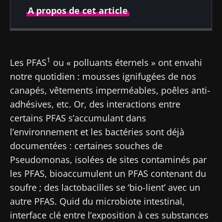
A propos de cet article
Publié le
Mis à jour le
04 novembre 2025
06 novembre 2025
1
Les PFAS
ou « polluants éternels » ont envahi
notre quotidien : mousses ignifugées de nos
canapés, vêtements imperméables, poêles anti-
adhésives, etc. Or, des interactions entre
certains PFAS s’accumulant dans
l’environnement et les bactéries sont déjà
documentées : certaines souches de
Pseudomonas, isolées de sites contaminés par
les PFAS, bioaccumulent un PFAS contenant du
soufre ; des lactobacilles se ‘bio-lient’ avec un
autre PFAS. Quid du microbiote intestinal,
interface clé entre l’exposition à ces substances