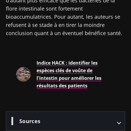
d’autant plus efficace que les bactéries de la
reproductive
colorectal :
qui
flore intestinale sont fortement
un
développe
bioaccumulatrices. Pour autant, les auteurs se
indicateur
la force
Lire l'article
Lire l'article
Lire l'article
pronostique
musculaire
refusent à se stade à en tirer la moindre
indépendant
conclusion quant à un éventuel bénéfice santé.
?
Indice HACK : identifier les
espèces clés de voûte de
l'intestin pour améliorer les
résultats des patients
Sources