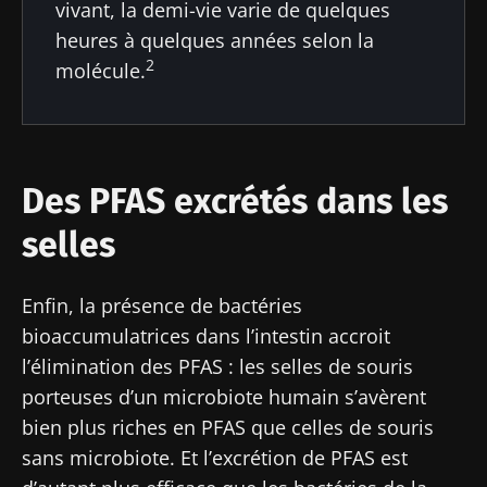
vivant, la demi-vie varie de quelques
Vous êtes sur le point d'être redirigé et de
protection des données
du Biocodex
Microbiota Institute
heures à quelques années selon la
quitter notre site web
2
molécule.
* Champs obligatoires
Être redirigé
BMI 20-35
Je souhaite m'inscrire afin de recevoir
Rester sur le site Web du Biocodex Microbiota
d'autres actualités de Biocodex
Découvrir
Institute
Des PFAS excrétés dans les
J’ai lu et accepte les
CGU
et la
politique de
selles
protection des données
du Biocodex
Microbiota Institute
Enfin, la présence de bactéries
* Champs obligatoires
bioaccumulatrices dans l’intestin accroit
BMI 20-35
l’élimination des PFAS : les selles de souris
porteuses d’un microbiote humain s’avèrent
23/07/2026
16/07/2026
10/07/2026
bien plus riches en PFAS que celles de souris
Impact des
Microbiote
Une
sans microbiote. Et l’excrétion de PFAS est
microbiotes
intratumoral
bactérie
sur la santé
du cancer
intestinale