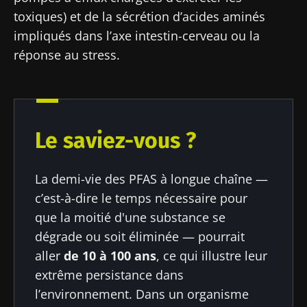
toxiques) et de la sécrétion d’acides aminés
Ne partez pas si vite !
impliqués dans l’axe intestin-cerveau ou la
réponse au stress.
Rejoignez la communauté Microbiota des
professionnels de santé et des chercheurs et
recevez le "Microbiota Digest" et le "HCP
Magazine" pour rester au courant des
Le saviez-vous ?
dernières actualités sur le microbiote.
Se tenir informé
La demi-vie des PFAS à longue chaîne —
c’est-à-dire le temps nécessaire pour
Rejoignez la communauté Microbiota des
que la moitié d'une substance se
professionnels de santé et des chercheurs et
dégrade ou soit éliminée — pourrait
recevez le "Microbiota Digest" et le "HCP
Je souhaite m'inscrire afin de recevoir
aller
de 10 à 100 ans
, ce qui illustre leur
Magazine" pour rester au courant des
d'autres actualités de Biocodex
Redirection
extrême persistance dans
dernières actualités sur le microbiote.
l’environnement. Dans un organisme
J’ai lu et accepte les
CGU
et la
politique de