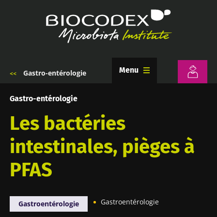
Aller
au
contenu
principal
Menu
Gastro-entérologie
Fil
d'Ariane
Gastro-entérologie
Les bactéries
intestinales, pièges à
PFAS
Gastroentérologie
Gastroentérologie