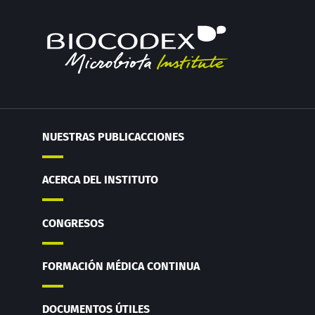
en la salud
pronóstico
que
reproductiva
independiente
fortalece l
en el cáncer
músculos
Leer el
Leer el
Leer el
colorrectal?
artículo
artículo
artículo
NUESTRAS PUBLICACCIONES
ACERCA DEL INSTITUTO
CONGRESOS
FORMACIÓN MÉDICA CONTINUA
DOCUMENTOS ÚTILES