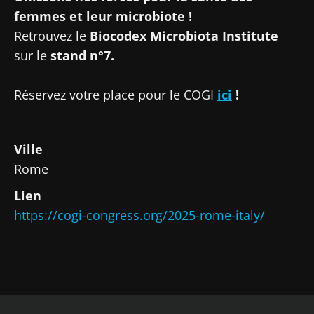
protection des données
du Biocodex
femmes et leur microbiote !
Microbiota Institute
Retrouvez le
Biocodex Microbiota Institute
* Champs obligatoires
sur le
stand n°7.
BMI 20-35
Réservez votre place pour le COGI
ici
!
23/07/2026
16/07/2026
10/07/2026
Impact des
Microbiote
Une
Ville
microbiotes
intratumoral
bactérie
sur la santé
du cancer
intestinale
Rome
reproductive
colorectal :
qui
un
développe
Lien
indicateur
la force
https://cogi-congress.org/2025-rome-italy/
Lire l'article
Lire l'article
Lire l'article
pronostique
musculaire
indépendant
?