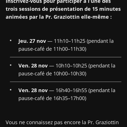
Inscrivez-vous pour participer à l’une des
trois sessions de présentation de 15 minutes
animées par la Pr. Graziottin elle-même :
Jeu. 27 nov
— 11h10–11h25 (pendant la
pause-café de 11h00–11h30)
Ven. 28 nov
— 10h10–10h25 (pendant la
pause-café de 10h00–10h30)
Ne partez pas si vite !
Ven. 28 nov
— 16h40–16h55 (pendant la
Rejoignez la communauté Microbiota des
pause-café de 16h35–17h00)
professionnels de santé et des chercheurs et
recevez le "Microbiota Digest" et le "HCP
Magazine" pour rester au courant des
Vous ne connaissez pas encore la Pr. Graziottin
dernières actualités sur le microbiote.