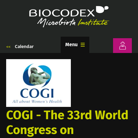
Aller
au
contenu
principal
Menu
Calendar
Fil
d'Ariane
COGI - The 33rd World
Congress on