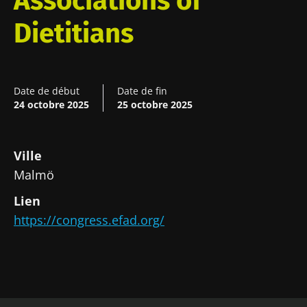
Associations of
Dietitians
Date de début
Date de fin
24 octobre 2025
25 octobre 2025
Ville
Malmö
Ne partez pas si vite !
Lien
https://congress.efad.org/
Rejoignez la communauté Microbiota des
professionnels de santé et des chercheurs et
recevez le "Microbiota Digest" et le "HCP
Magazine" pour rester au courant des