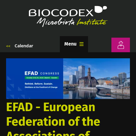
Aller
au
contenu
principal
Menu
Calendar
Fil
d'Ariane
EFAD - European
Federation of the