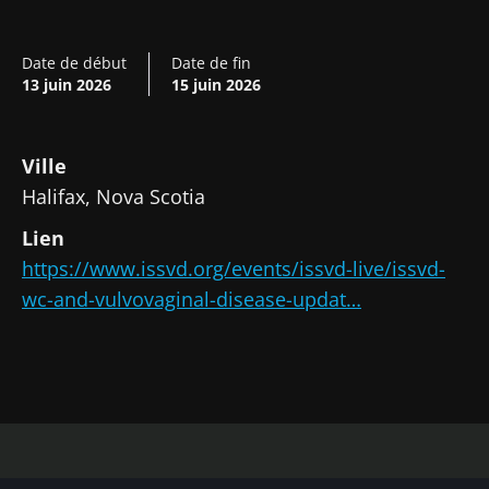
Date de début
Date de fin
13 juin 2026
15 juin 2026
Ville
Halifax, Nova Scotia
Lien
https://www.issvd.org/events/issvd-live/issvd-
Ne partez pas si vite !
wc-and-vulvovaginal-disease-updat…
Rejoignez la communauté Microbiota des
professionnels de santé et des chercheurs et
recevez le "Microbiota Digest" et le "HCP
Magazine" pour rester au courant des
dernières actualités sur le microbiote.