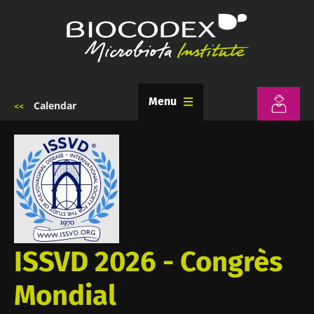
Aller
au
contenu
principal
Menu
Calendar
Fil
d'Ariane
ISSVD 2026 - Congrès
Mondial