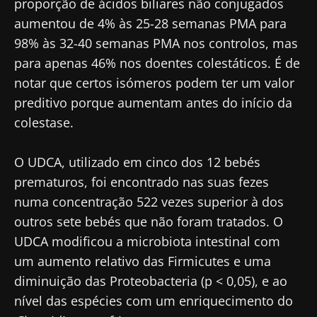
proporção de ácidos biliares não conjugados
das
intratumoral
bactéria
microbiotas
do cancro
intestinal
aumentou de 4% às 25-28 semanas PMA para
na saúde
colorretal: um
que
98% às 32-40 semanas PMA nos controlos, mas
reprodutiva
indicador
aumenta 
prognóstico
força
para apenas 46% nos doentes colestáticos. É de
Ler o artigo
Ler o artigo
Ler o artig
independente?
muscular
notar que certos isómeros podem ter um valor
preditivo porque aumentam antes do início da
colestase.
O UDCA, utilizado em cinco dos 12 bebés
prematuros, foi encontrado nas suas fezes
numa concentração 522 vezes superior à dos
outros sete bebés que não foram tratados. O
UDCA modificou a microbiota intestinal com
um aumento relativo das Firmicutes e uma
diminuição das Proteobacteria (p < 0,05), e ao
nível das espécies com um enriquecimento do