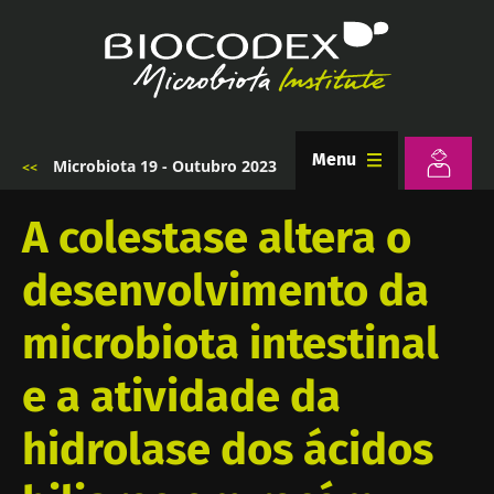
Passar
para
o
conteúdo
principal
Menu
Microbiota 19 - Outubro 2023
Navegação
estrutural
A colestase altera o
desenvolvimento da
microbiota intestinal
e a atividade da
hidrolase dos ácidos