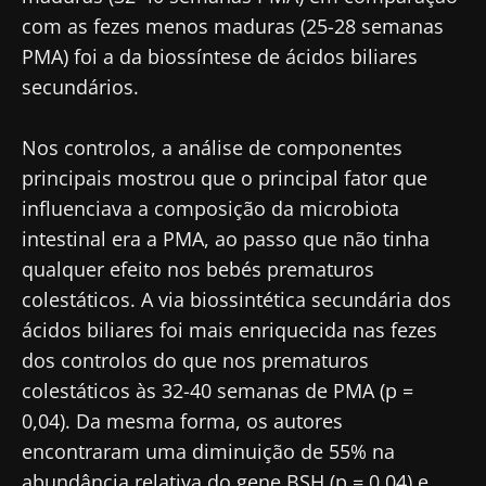
com as fezes menos maduras (25-28 semanas
PMA) foi a da biossíntese de ácidos biliares
Fique connosco!
secundários.
Junte-se à comunidade de profissionais de
Nos controlos, a análise de componentes
saúde e investigadores da Microbiota e
principais mostrou que o principal fator que
receba o "Microbiota Digest" e o "HCP
influenciava a composição da microbiota
Magazine" para se manter atualizado com as
intestinal era a PMA, ao passo que não tinha
últimas notícias sobre a microbiota.
qualquer efeito nos bebés prematuros
Mantenha-se
colestáticos. A via biossintética secundária dos
informado
ácidos biliares foi mais enriquecida nas fezes
dos controlos do que nos prematuros
Junte-se à comunidade de profissionais de
colestáticos às 32-40 semanas de PMA (p =
saúde e investigadores da Microbiota e
0,04). Da mesma forma, os autores
Gostaria de me inscrever para receber mais
receba o "Microbiota Digest" e o "HCP
encontraram uma diminuição de 55% na
informações sobre a Biocodex
Magazine" para se manter atualizado com as
Redirecionamento
abundância relativa do gene BSH (p = 0,04) e