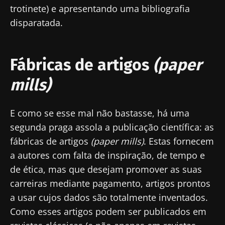
trotinete) e apresentando uma bibliografia
disparatada.
Fábricas de artigos
(paper
mills)
E como se esse mal não bastasse, há uma
segunda praga assola a publicação científica: as
Fique connosco!
fábricas de artigos
(paper mills)
. Estas fornecem
a autores com falta de inspiração, de tempo e
Junte-se à comunidade de profissionais de
de ética, mas que desejam promover as suas
saúde e investigadores da Microbiota e
carreiras mediante pagamento, artigos prontos
receba o "Microbiota Digest" e o "HCP
a usar cujos dados são totalmente inventados.
Magazine" para se manter atualizado com as
Como esses artigos podem ser publicados em
últimas notícias sobre a microbiota.