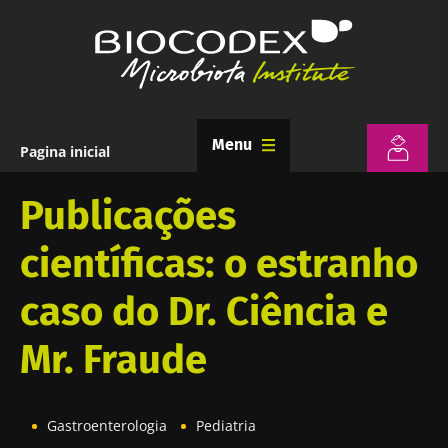
Passar
para
o
conteúdo
principal
Menu
Pagina inicial
Navegação
estrutural
Publicações
científicas: o estranho
caso do Dr. Ciência e
Mr. Fraude
Gastroenterologia
Pediatria