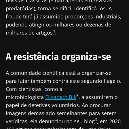
revistas clássicas (e não apenas em revistas
Mantenha-se
predatórias), torna-se difícil identificá-los. A
informado
fraude terá já assumido proporções industriais,
podendo atingir os milhares ou dezenas de
Junte-se à comunidade de profissionais de
4
milhares de artigos
.
saúde e investigadores da Microbiota e
Gostaria de me inscrever para receber mais
receba o "Microbiota Digest" e o "HCP
informações sobre a Biocodex
A resistência organiza-se
Magazine" para se manter atualizado com as
Redirecionamento
Eu li e aceito as
condições gerais de utilização
últimas notícias sobre a microbiota.
e a
política de privacidade
do Biocodex
Você está prestes a ser redirecionado e
A comunidade científica está a organizar-se
Microbiota Institute.
deixar nosso site
para lutar também contra este segundo flagelo.
Com cientistas, como a
* Campo obrigatório
5
Ser redirecionado
microbiologista
Elisabeth Bik
, a assumirem o
BMI 20-35
papel de detetives voluntários. Ao procurar
Gostaria de me inscrever para receber mais
Ficar no site do Biocodex Microbiota Institute
imagens demasiado semelhantes para serem
Descubra
informações sobre a Biocodex
6
verídicas, ela denunciou no seu blog
, em 2020,
Eu li e aceito as
condições gerais de utilização