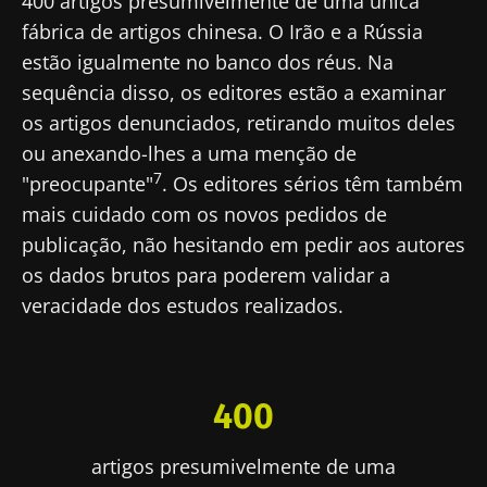
400 artigos presumivelmente de uma única
e a
política de privacidade
do Biocodex
fábrica de artigos chinesa. O Irão e a Rússia
Microbiota Institute.
estão igualmente no banco dos réus. Na
sequência disso, os editores estão a examinar
* Campo obrigatório
os artigos denunciados, retirando muitos deles
BMI 20-35
ou anexando-lhes a uma menção de
23/07/2026
16/07/2026
10/07/202
7
"preocupante"
. Os editores sérios têm também
O impacto
Microbiota
Uma
mais cuidado com os novos pedidos de
das
intratumoral
bactéria
publicação, não hesitando em pedir aos autores
microbiotas
do cancro
intestinal
na saúde
colorretal: um
que
os dados brutos para poderem validar a
reprodutiva
indicador
aumenta 
veracidade dos estudos realizados.
prognóstico
força
Ler o artigo
Ler o artigo
Ler o artig
independente?
muscular
400
artigos presumivelmente de uma