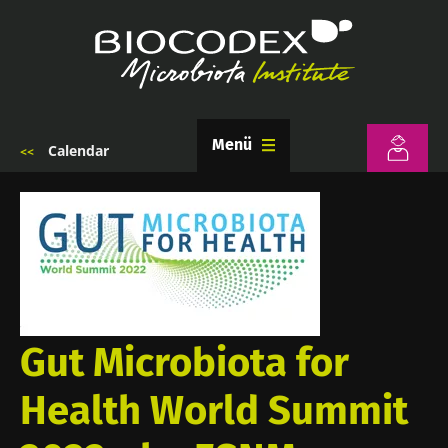
Ana
içeriğe
atla
Menü
Calendar
Sayfa
yolu
Gut Microbiota for
Health World Summit