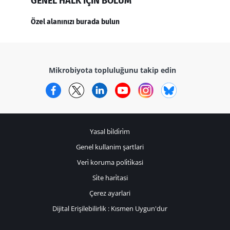
GENEL HALK IÇIN BÖLÜM
Özel alanınızı burada bulun
Mikrobiyota topluluğunu takip edin
Facebook
Twitter
LinkedIn
YouTube
Instagram
Bluesky
Yasal bi̇ldi̇ri̇m
Genel kullanim şartlari
Veri̇ koruma poli̇ti̇kasi
Si̇te hari̇tasi
Çerez ayarlari
Dijital Erişilebilirlik : Kısmen Uygun'dur