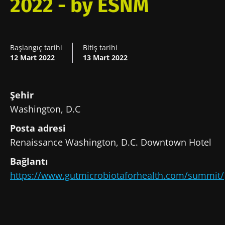
2022 - by ESNM
Başlangıç tarihi
Bitiş tarihi
12 Mart 2022
13 Mart 2022
Şehir
Washington, D.C
Posta adresi
Renaissance Washington, D.C. Downtown Hotel
Bizimle kal!
Bağlantı
https://www.gutmicrobiotaforhealth.com/summit/
SMM'ler ve araştırmacıların Mikrobiyota
Topluluğuna katılın ve mikrobiyota
hakkındaki en son haberlerden haberdar
olmak için "Microbiota Digest" ve "Sağlık