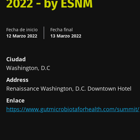
2022 - by ESNM
Fecha de inicio
Fecha final
12 Marzo 2022
13 Marzo 2022
Ciudad
Washington, D.C
Address
Renaissance Washington, D.C. Downtown Hotel
¡No se vaya tan rápido!
Enlace
https://www.gutmicrobiotaforhealth.com/summit/
Únase a la comunidad de la microbiota para
profesionales sanitarios y reciba el
"Microbiota Digest" y el "HCP Magazine" que
le permitirá mantenerse informado sobre la