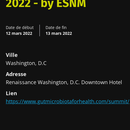
2022 - by ESNM
Date de début
Date de fin
12 mars 2022
13 mars 2022
Ville
Washington, D.C
Adresse
Renaissance Washington, D.C. Downtown Hotel
Ne partez pas si vite !
Lien
https://www.gutmicrobiotaforhealth.com/summit/
Rejoignez la communauté Microbiota des
professionnels de santé et des chercheurs et
recevez le "Microbiota Digest" et le "HCP
Magazine" pour rester au courant des