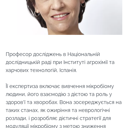
Професор досліджень в Національній
дослідницькій раді при Інституті агрохімії та
харчових технологій, Іспанія.
Залишайся з нами !
Її експертиза включає вивчення мікробіому
людини, його взаємодію з дієтою та роль у
Приєднуйтесь до спільноти Microbiota та
здоров'ї та хворобах. Вона зосереджується на
отримайте \ Essentials \ "раз на місяць,
таких станах, як ожиріння та неврологічні
щоб бути в курсі останніх новин про
розлади, і розробляє дієтичні стратегії для
мікробіоти".
модуляції мікробіому з метою зниження