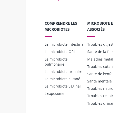
Légèrement pét
acidulé et
naturellement
micro-organi
vivants, le kéf
COMPRENDRE LES
MICROBIOTE 
de plus e...
MICROBIOTES
ASSOCIÉS
Le microbiote intestinal
Troubles digest
En savoir plus
Le microbiote ORL
Santé de la f
Le microbiote
Maladies méta
pulmonaire
Troubles cutan
Le microbiote urinaire
Santé de l'enfa
Le microbiote cutané
Santé mentale
Le microbiote vaginal
Troubles neuro
L'exposome
Troubles respir
Troubles urina