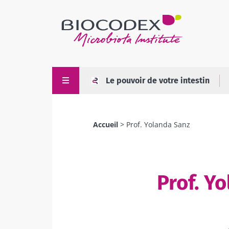
Aller
au
contenu
principal
Le pouvoir de votre intestin
Accueil
Prof. Yolanda Sanz
Fil
d'Ariane
Prof. Y