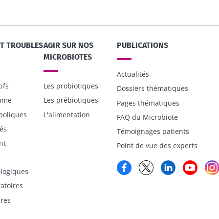
illant,
23/07/202
Vous êtes plutôt
yaourt, fromage blanc
 riche en
Microbiotes
ou skyr ? Ces
smes
: une pist
spécialités laitières ont
ir séduit
ET TROUBLES
AGIR SUR NOS
PUBLICATIONS
un point commun :
elles chou...
MICROBIOTES
Actualités
Lire l'artic
ifs
Les probiotiques
En savoir plus
Dossiers thématiques
emme
Les prébiotiques
Pages thématiques
boliques
L'alimentation
FAQ du Microbiote
és
Témoignages patients
nt
Point de vue des experts
Facebook
Twitter
LinkedIn
YouT
logiques
atoires
ires