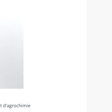
s "The
robiote.
ut d'agrochimie