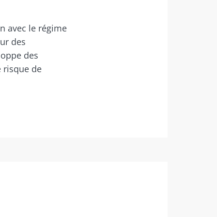
n avec le régime
sur des
iocodex
eloppe des
s "The
e risque de
robiote.
iocodex