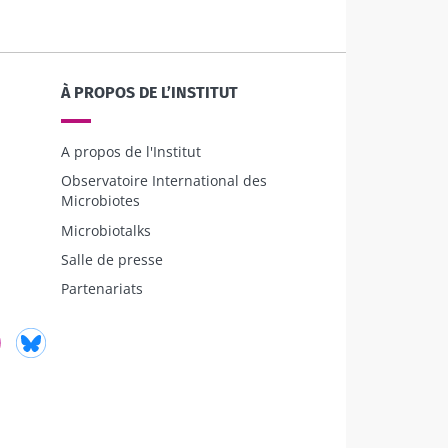
6
 et fertilité
e à explorer
À PROPOS DE L’INSTITUT
A propos de l'Institut
le
Observatoire International des
Microbiotes
Microbiotalks
Salle de presse
Partenariats
ube
Instagram
Bluesky