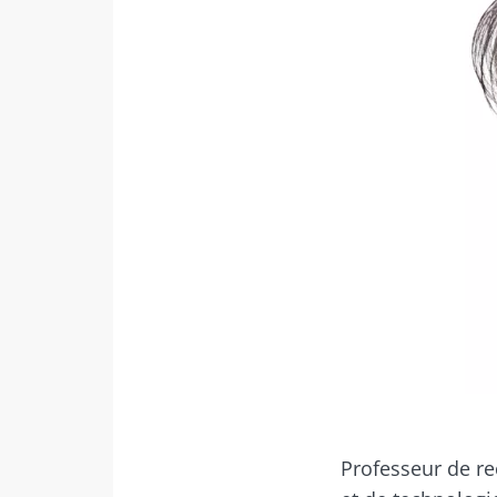
Ne p
Rejoignez la c
Essential" pour
Professeur de re