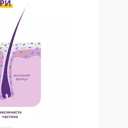
оти Biocodex.
 дерматит:
іри від
lassezia
 статтю