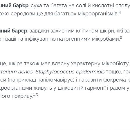
чний бар’єр
: суха та багата на солі й кислотні спол
4
оже середовище для багатьох мікроорганізмів;
ишайся з нами !
нний бар’єр
: завдяки захисним клітинам шкіри, які з
2
онізації та інфікуванню патогенними мікробами.
о спільноти Microbiota та отримайте \ Essentials \
ти в курсі останніх новин про мікробіоти".
е, шкіра також має власну характерну мікробіоту, 
cterium acnes, Staphylococcus epidermidis
тощо), гр
руси (наприклад папіломавірус) і паразити (зокрема к
 підписатися на отримання інших новин з BioCodex
ьте в курсі
мікроорганізми живуть у цілковитій гармонії і разом
 і приймаю
GTU
і
політику захисту даних
Інституту мікробі
1,5
ного покриву.
до спільноти Microbiota та отримайте раз на місяц
ренаправлення
", щоб бути в курсі останніх новин про Microbiota.
 перенаправити і залишити наш веб -сайт