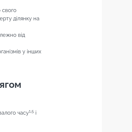
о свого
ерту ділянку на
алежно від
оганізмів у інших
тягом
1,5
валого часу
і