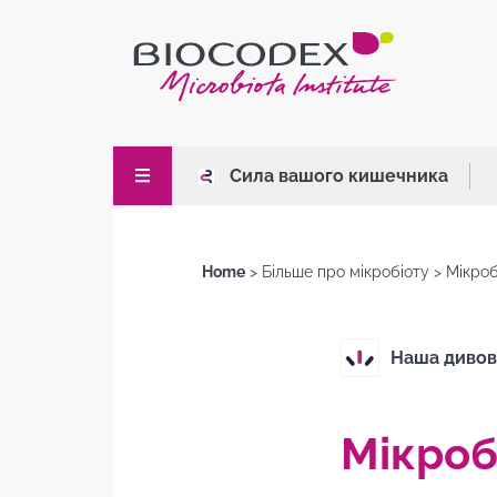
Skip
to
main
content
Сила вашого кишечника
Home
Більше про мікробіоту
Мікроб
Breadcrumb
Наша дивов
Мікроб