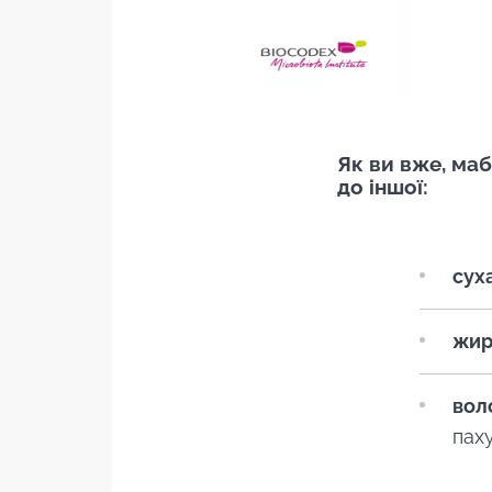
Як ви вже, маб
до іншої:
сух
жир
вол
паху