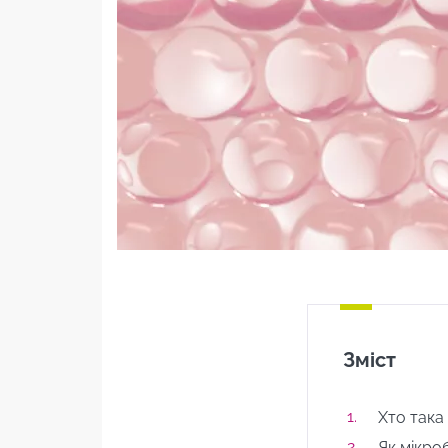
Чому мікробіота шкіри є важливим
фактором для її здоров’я?
Які захворювання пов’язані з
незбалансованою мікробіотою
шкіри?
Як доглядати за мікробіотою
шкіри?
Зміст
Хто така
Як мікро