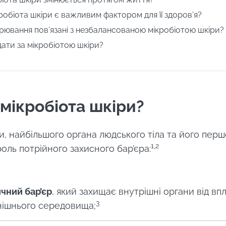
робіота шкіри є важливим фактором для її здоров’я?
орювання пов’язані з незбалансованою мікробіотою шкіри?
дати за мікробіотою шкіри?
 мікробіота шкіри?
и, найбільшого органа людського тіла та його першої
1,2
оль потрійного захисного бар’єра
:
ичний бар’єр
, який захищає внутрішні органи від вп
3
нішнього середовища;