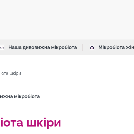
Наша дивовижна мікробіота
Мікробіота жі
іота шкіри
ижна мікробіота
іота шкіри