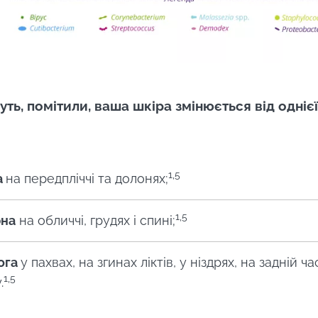
уть, помітили, ваша шкіра змінюється від однієї
1,5
а
на передпліччі та долонях;
1,5
на
на обличчі, грудях і спині;
ога
у пахвах, на згинах ліктів, у ніздрях, на задній ча
1,5
.