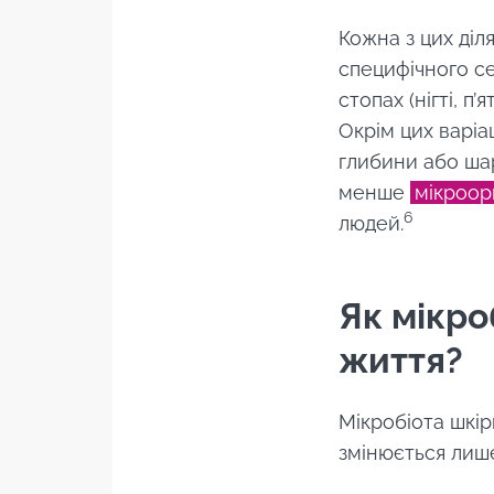
Кожна з цих діл
специфічного 
стопах (нігті, п’
Окрім цих варіац
глибини або шар
менше
мікроор
6
людей.
Як мікро
життя?
Мікробіота шкі
змінюється лиш