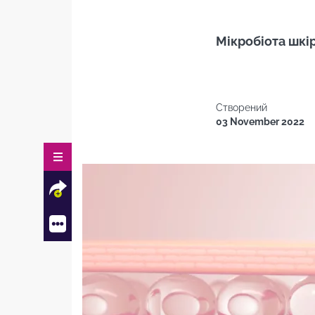
Мікробіота шкі
Створений
03 November 2022
Хто така мікробіота шкіри?
Facebook
Twitter
Mail
Як мікробіота шкіри змінюється
протягом життя?