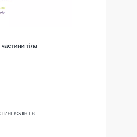
 частини тіла
стині колін і в