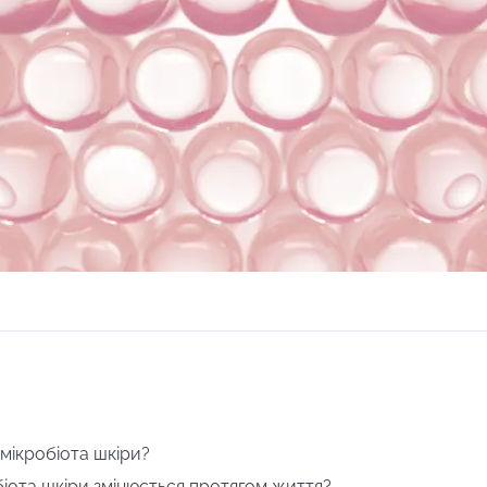
 мікробіота шкіри?
біота шкіри змінюється протягом життя?