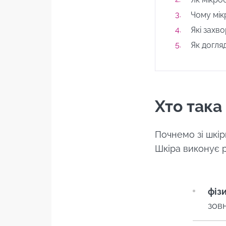
Чому мік
Які захв
Як догля
Хто така
Почнемо зі шкір
Шкіра виконує р
фіз
зов