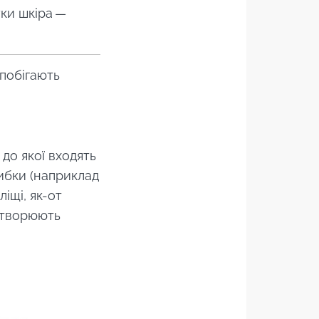
уки шкіра —
апобігають
 "раз на
до якої входять
ибки (наприклад
ліщі, як-от
 утворюють
оти Biocodex.
ь