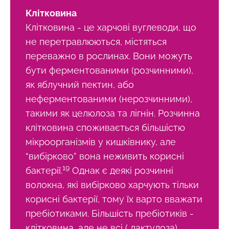
Клітковина
Клітковина - це харчові вуглеводи, що
не перетравлюються, містяться
переважно в рослинах. Вони можуть
бути ферментованими (розчинними),
як яблучний пектин, або
неферментованими (нерозчинними),
такими як целюлоза та лігнін. Розчинна
клітковина споживається більшістю
мікроорганізмів у кишківнику, але
“вибірково” вона неживить корисні
19
бактерії.
Однак є деякі розчинні
волокна, які вибірково харчують тільки
корисні бактерії, тому їх варто вважати
пребіотиками. Більшість пребіотиків -
клітковина, але не всі ( лактулоза),