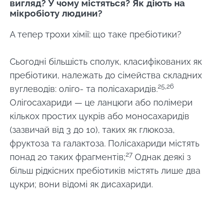
вигляд? У чому містяться? Як діють на
мікробіоту людини?
А тепер трохи хімії: що таке пребіотики?
Сьогодні більшість сполук, класифікованих як
пребіотики, належать до сімейства складних
25,26
вуглеводів: оліго- та полісахаридів.
Олігосахариди — це ланцюги або полімери
кількох простих цукрів або моносахаридів
(зазвичай від 3 до 10), таких як глюкоза,
фруктоза та галактоза. Полісахариди містять
27
понад 20 таких фрагментів;
Однак деякі з
більш рідкісних пребіотиків містять лише два
цукри; вони відомі як дисахариди.