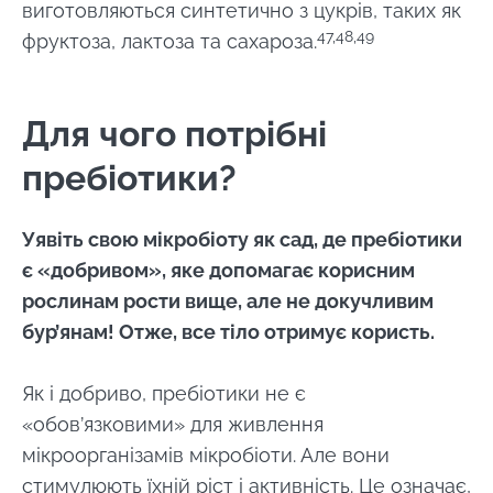
виготовляються синтетично з цукрів, таких як
47,48,49
фруктоза, лактоза та сахароза.
Для чого потрібні
пребіотики?
Уявіть свою мікробіоту як сад, де пребіотики
є «добривом», яке допомагає корисним
рослинам рости вище, але не докучливим
бур’янам! Отже, все тіло отримує користь.
Як і добриво, пребіотики не є
«обов’язковими» для живлення
мікроорганізамів мікробіоти. Але вони
стимулюють їхній ріст і активність. Це означає,