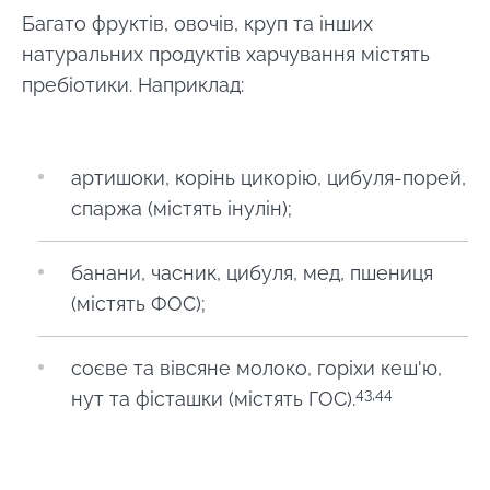
статтю
статтю
статтю
Багато фруктів, овочів, круп та інших
натуральних продуктів харчування містять
пребіотики. Наприклад:
артишоки, корінь цикорію, цибуля-порей,
спаржа (містять інулін);
банани, часник, цибуля, мед, пшениця
(містять ФОС);
соєве та вівсяне молоко, горіхи кеш'ю,
43,44
нут та фісташки (містять ГОС).