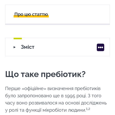
Про цю статтю
Створений
Оновлений
12 April 2023
24 February 2025
Що таке пребіотик?
Зміст
Вимоги до «пребіотику»
Джерела, функції, механізм дії...
Основними пребіотиками є:
Що таке пребіотик?
Для чого потрібні пребіотики?
Як пребіотики можуть покращити
наше здоров'я?
Перше «офіційне» визначення пребіотиків
Динамічні дослідження для виявлення
було запропоновано ще в 1995 році. З того
нових переваг
часу воно розвивалося на основі досліджень
1,2
у ролі та функції мікробіоти людини.