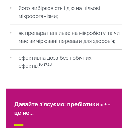
його вибірковість і дію на цільові
мікроорганізми;
як препарат впливає на мікробіоту та чи
має вимірювані переваги для здоров’я;
ефективна доза без побічних
16,17,18
ефектів.
Давайте з’ясуємо: пребіотики = + -
це не...