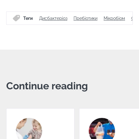
Теги
Дисбактеріоз
Пребіотики
Мікробіом
Фл
Continue reading