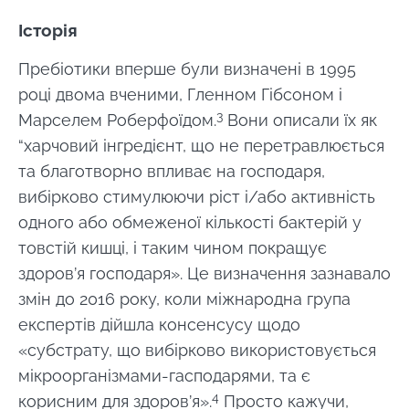
Історія
Пребіотики вперше були визначені в 1995
році двома вченими, Гленном Гібсоном і
3
Марселем Роберфоїдом.
Вони описали їх як
“харчовий інгредієнт, що не перетравлюється
та благотворно впливає на господаря,
вибірково стимулюючи ріст і/або активність
одного або обмеженої кількості бактерій у
товстій кишці, і таким чином покращує
здоров’я господаря». Це визначення зазнавало
змін до 2016 року, коли міжнародна група
експертів дійшла консенсусу щодо
«субстрату, що вибірково використовується
мікроорганізмами-гасподарями, та є
4
корисним для здоров’я»
.
Просто кажучи,