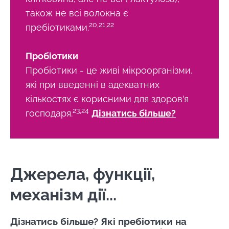
також не всі волокна є
20,21,22
пребіотиками.
Пробіотики
Пробіотики
- це живі мікроорганізми,
які при введенні в адекватних
кількостях є корисними для здоров'я
23,24
господаря.
Дізнатись більше?
Джерела, функції,
механізм дії...
Дізнатись більше? Які пребіотики на