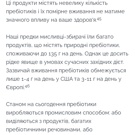
Ці продукти містять невелику кількість
пребіотиків і їх помірне вживання не матиме
45
значного впливу на ваше здоров'я.
Наші предки мисливці-збирачі їли багато
продуктів, що містять природні пребіотики,
споживаючи до 135 г на день. Однак це досить
рідке явище в умовах сучасних західних дієт.
Зазвичай вживання пребіотиків обмежується
лише 1-4 г на день у США та 3-11 г на день у
46
Європі.
Станом на сьогодення пребіотики
виробляються промисловим способом: або
виділяються з продуктів, багатих
пребіотичними речовинами, або