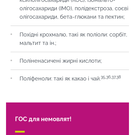
олігосахариди (IMO), полідекстроза, соєві
олігосахариди, бета-глюкани та пектин;
Похідні крохмалю, такі як поліоли: сорбіт,
мальтит та ін.;
Поліненасичені жирні кислоти;
35,36,37,38
Поліфеноли: такі як какао і чай.
ГОС для немовлят!