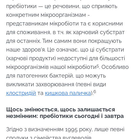
пребіотики — це речовини, що сприяють
конкретним мікроорганізмам -
представникам мікробіоти та є корисними
для споживання, в т.ч. як харчовий субстрат
для останніх. Тим самим вони покращують
наше здоров’я. Це означає, що ці субстрати
(харчові продукти) недоступні для більшості
5
мікроорганізмів нашої мікробіоти
. Особливо
для патогенних бактерій, що можуть
викликати захворювання (певні види
6
клостридій
та
кишкова паличка
).
Щось змінюється, щось залишається
незмінним: пребіотики сьогодні і завтра
Згідно з визначенням 1995 року, лише певні
сполуки з сімейства вуглеводів