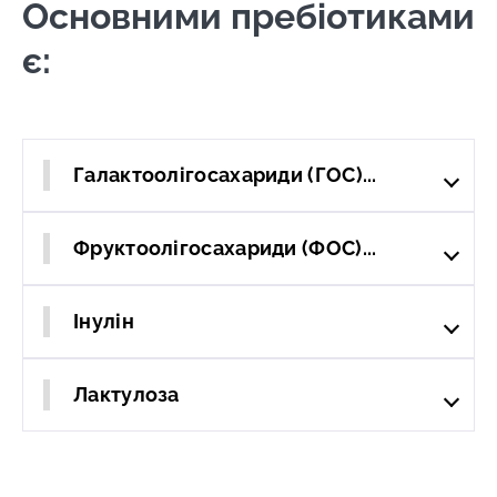
Основними пребіотиками
є:
Галактоолігосахариди (ГОС)...
Фруктоолігосахариди (ФОС)...
Інулін
Лактулоза