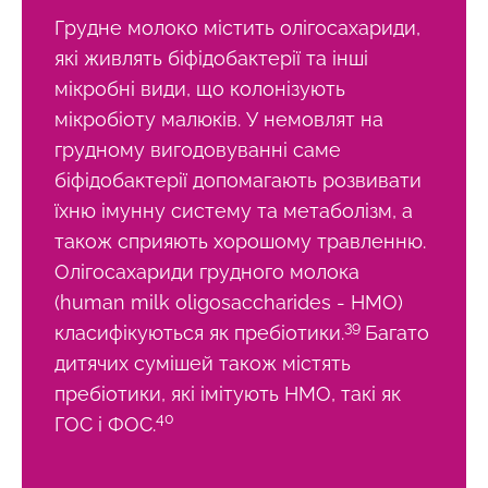
Залишайся з нами !
Грудне молоко містить олігосахариди,
які живлять біфідобактерії та інші
Приєднуйтесь до спільноти Microbiota та
мікробні види, що колонізують
отримайте \ Essentials \ "раз на місяць,
мікробіоту малюків. У немовлят на
щоб бути в курсі останніх новин про
грудному вигодовуванні саме
мікробіоти".
біфідобактерії допомагають розвивати
їхню імунну систему та метаболізм, а
Будьте в курсі
також сприяють хорошому травленню.
Олігосахариди грудного молока
Приєднуйтесь до спільноти Microbiota та
(human milk oligosaccharides - HMO)
отримайте раз на місяць "найважливіший",
Я хотів би підписатися на отримання інших
39
класифікуються як пребіотики.
Багато
щоб бути в курсі останніх новин про
новин з BioCodex
дитячих сумішей також містять
Перенаправлення
Microbiota.
пребіотики, які імітують HMO, такі як
Я прочитав і приймаю
GTU
і
політику
40
захисту даних
Інституту мікробіоти
ГОС і ФОС.
Ви збираєтеся перенаправити і залишити
Biocodex.
наш веб -сайт