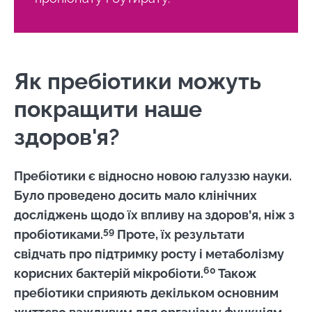
Як пребіотики можуть
покращити наше
здоров'я?
Пребіотики є відносно новою галуззю науки.
Було проведено досить мало клінічних
досліджень щодо їх впливу на здоров’я, ніж з
59
пробіотиками.
Проте, їх результати
свідчать про підтримку росту і метаболізму
60
корисних бактерій мікробіоти.
Також
пребіотики сприяють декільком основним