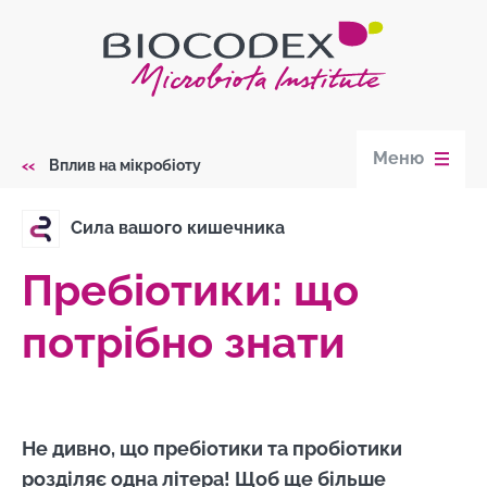
Skip
to
main
content
Меню
Вплив на мікробіоту
Breadcrumb
Сила вашого кишечника
Пребіотики: що
потрібно знати
Не дивно, що пребіотики та пробіотики
розділяє одна літера! Щоб ще більше