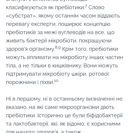
7
класифікуються як пребіотики.
Слово
«субстрат», якому останнім часом віддають
перевагу експерти, поширює концепцію
пребіотиків за межі вуглеводів на все, що
живить бактерії мікробіоти, покращуючи
8,9
здоров’я організму.
Крім того, пребіотики
можуть впливати на мікробіоту інших частин
тіла, а не тільки в кишківнику. Вони можуть
підтримувати мікробіоту шкіри, ротової
10
порожнини і піхви.
Ні в першому, ні в останньому визначенні не
вказано, на які саме мікроорганізми діють
пребіотики. Історично це були біфідобактерії
та лактобактерії, які, як відомо, є корисними
для нашого здоров’я, а також