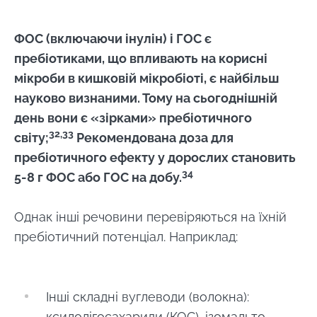
ФОС (включаючи інулін) і ГОС є
пребіотиками, що впливають на корисні
мікроби в кишковій мікробіоті, є найбільш
науково визнаними. Тому на сьогоднішній
день вони є «зірками» пребіотичного
32,33
світу;
Рекомендована доза для
пребіотичного ефекту у дорослих становить
34
5-8 г ФОС або ГОС на добу.
Однак інші речовини перевіряються на їхній
пребіотичний потенціал. Наприклад:
Інші складні вуглеводи (волокна):
ксилолігосахариди (КОС), ізомальто-