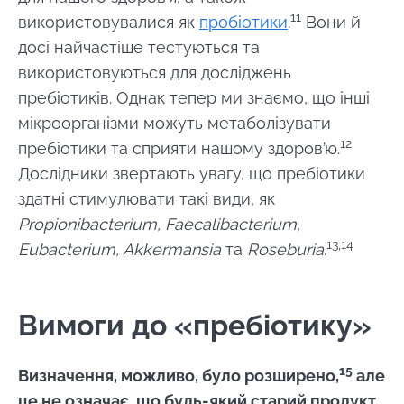
11
використовувалися як
пробіотики
.
Вони й
досі найчастіше тестуються та
використовуються для досліджень
пребіотиків. Однак тепер ми знаємо, що інші
мікроорганізми можуть метаболізувати
12
пребіотики та сприяти нашому здоров’ю.
Дослідники звертають увагу, що пребіотики
здатні стимулювати такі види, як
Propionibacterium, Faecalibacterium,
13,14
Eubacterium, Akkermansia
та
Roseburia
.
Вимоги до «пребіотику»
15
Визначення, можливо, було розширено,
але
це не означає, що будь-який старий продукт