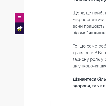
Що ж, це найбіл
мікроорганізми, 
вони працюють 
відомої як кишко
То, що саме роб
2
травлення.
Вона
захисну роль у 
Facebook
Twitter
Mail
шлунково-кишко
Дізнайтеся біль
здоровя, та як 