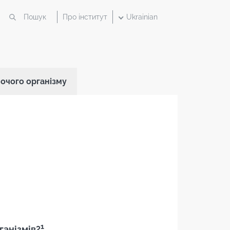
Про інститут
Ukrainian
ночого організму
1
ганізмів?