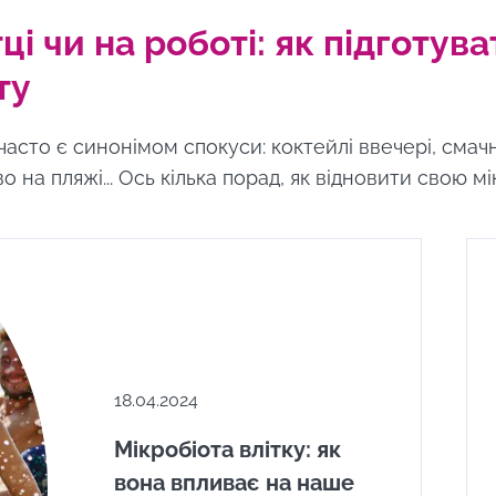
тці чи на роботі: як підготув
ту
 часто є синонімом спокуси: коктейлі ввечері, смачн
о на пляжі... Ось кілька порад, як відновити свою м
18.04.2024
Мікробіота влітку: як
вона впливає на наше