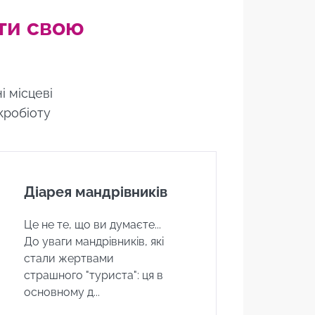
ати свою
і місцеві
ікробіоту
Діарея мандрівників
Це не те, що ви думаєте...
До уваги мандрівників, які
стали жертвами
страшного "туриста": ця в
основному д...