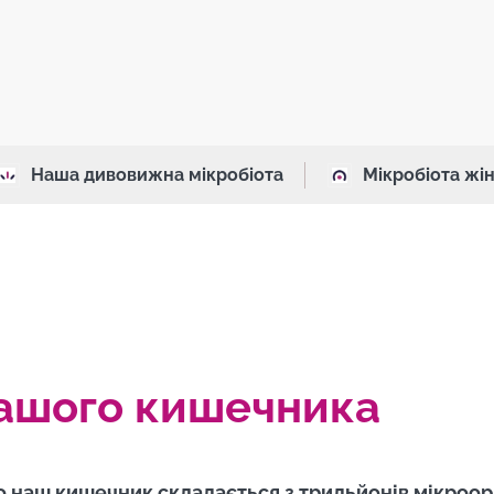
Наша дивовижна мікробіота
Мікробіота жі
ашого кишечника
що наш кишечник складається з трильйонів мікроор