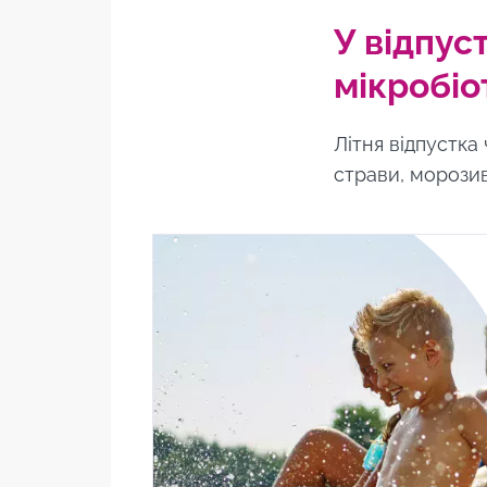
У відпус
мікробіо
Літня відпустка
страви, морозив