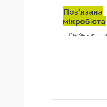
Пов'язана
мікробіота
Мікробіота кишківн