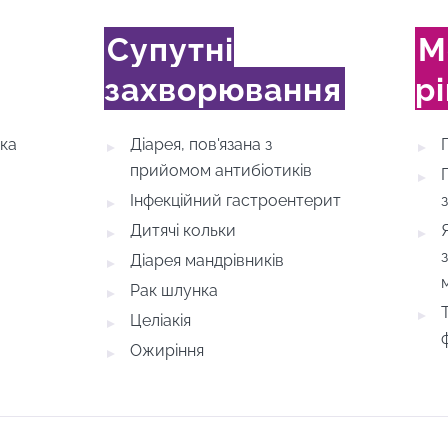
Супутні
М
захворювання
р
ика
Діарея, пов'язана з
прийомом антибіотиків
Інфекційний гастроентерит
Дитячі кольки
Діарея мандрівників
Рак шлунка
Целіакія
Ожиріння