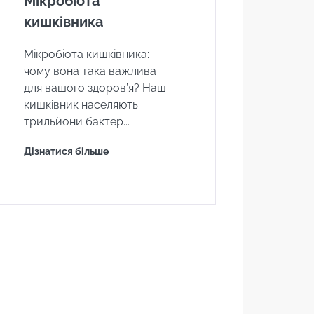
Мікробіота
кишківника
Мікробіота кишківника:
чому вона така важлива
для вашого здоров’я? Наш
кишківник населяють
трильйони бактер...
Дізнатися більше