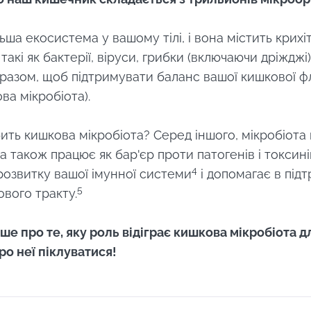
ьша екосистема у вашому тілі, і вона містить крихіт
такі як бактерії, віруси, грибки (включаючи дріжджі) 
разом, щоб підтримувати баланс вашої кишкової ф
ва мікробіота).
ить кишкова мікробіота? Серед іншого, мікробіота
 також працює як бар'єр проти патогенів і токсині
4
розвитку вашої імунної системи
і допомагає в підт
5
вого тракту.
ше про те, яку роль відіграє кишкова мікробіота 
про неї піклуватися!