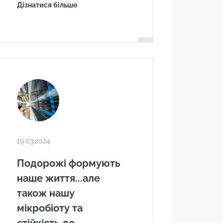
Дізнатися більше
 "раз на
19.03.2024
оти Biocodex.
Подорожі формують
наше життя...але
ь
також нашу
мікробіоту та