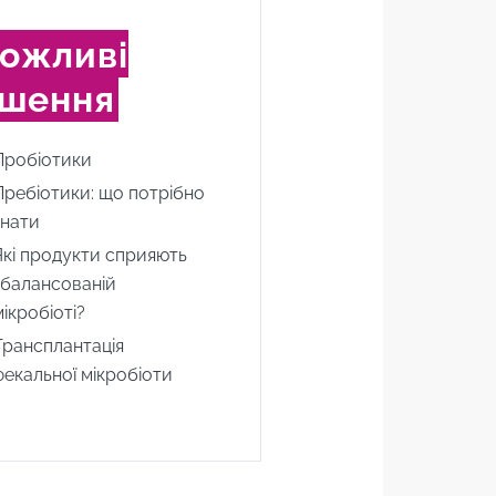
ожливі
ішення
Пробіотики
Пребіотики: що потрібно
знати
Які продукти сприяють
збалансованій
мікробіоті?
Трансплантація
фекальної мікробіоти