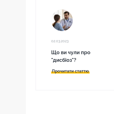
02.03.2023
Що ви чули про
"дисбіоз"?
Прочитати статтю