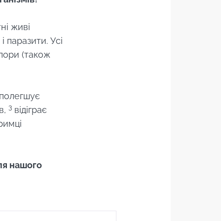
ні живі
і паразити. Усі
лори (також
 полегшує
3
в,
відіграє
римці
для нашого