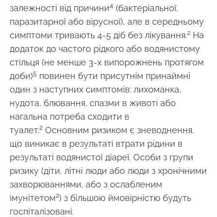
4
залежності від причини
(бактеріальної,
паразитарної або вірусної), але в середньому
2
симптоми тривають 4-5 діб без лікування.
На
додаток до частого рідкого або водянистому
стільця (не менше 3-х випорожнень протягом
5
доби)
повинен бути присутнім принаймні
один з наступних симптомів: лихоманка,
нудота, блювання, спазми в животі або
нагальна потреба сходити в
2
туалет.
Основним ризиком є зневоднення,
що виникає в результаті втрати рідини в
результаті водянистої діареї. Особи з групи
ризику (діти, літні люди або люди з хронічними
захворюваннями, або з ослабленим
2
імунітетом
) з більшою ймовірністю будуть
госпіталізовані.