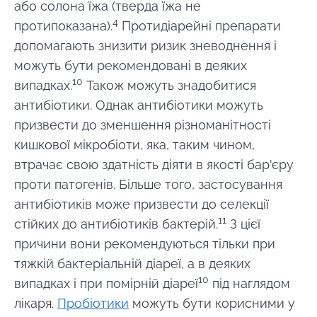
Прочитати
Прочи
або солона їжа (тверда їжа не
мікроорганізми,
статтю
статт
4
кефір
протипоказана).
Протидіарейні препарати
приваблює
допомагають знизити ризик зневоднення і
дедалі біл...
можуть бути рекомендовані в деяких
Дізнатися
10
випадках.
Також можуть знадобитися
більше
антибіотики. Однак антибіотики можуть
призвести до зменшення різноманітності
кишкової мікробіоти, яка, таким чином,
втрачає свою здатність діяти в якості бар'єру
проти
патогенів
.
Більше того, застосування
антибіотиків може призвести до селекції
11
стійких до антибіотиків бактерій.
З цієї
причини вони рекомендуються тільки при
тяжкій бактеріальній діареї, а в деяких
10
випадках і при помірній діареї
під наглядом
лікаря.
Пробіотики
можуть бути корисними у