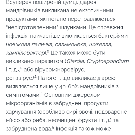
Всупереч поширеній думці, діарея
мандрівників викликана не екзотичними
продуктами, які погано перетравлюються
“непідготовленими” шлунками. Це справжня
інфекція, найчастіше викликається бактеріями
(
кишкова паличка, сальмонела, шигелла,
2
кампілобактер
).
Це також може бути
викликано паразитом (
Giardia, Cryptosporidium
2
і т. д.
)
,
або вірусом(норовірус,
2
ротавірус
).
Патоген, що викликає діарею,
виявляється лише у 40-60% мандрівників з
4
симптомами.
Основним джерелом
мікроорганізмів є забруднені продукти
харчування (особливо сирі овочі, недоварене
м'ясо або риба, неочищені фрукти і т. д.) та
5
забруднена вода.
Інфекція також може