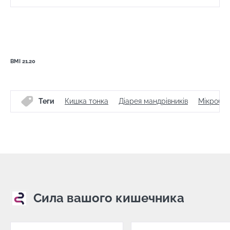
BMI 21.20
Теги
Кишка тонка
Діарея мандрівників
Мікробіо
Сила вашого кишечника