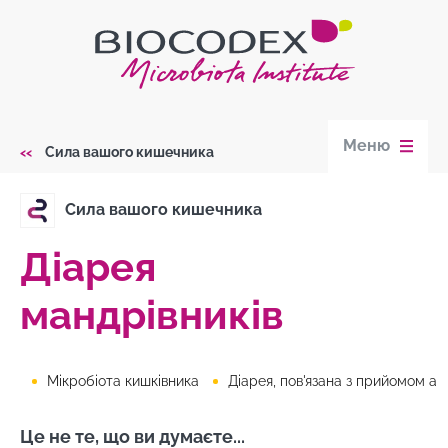
Skip
to
main
content
Меню
Сила вашого кишечника
Breadcrumb
Сила вашого кишечника
Діарея
мандрівників
Мікробіота кишківника
Діарея, пов'язана з прийомом антибіоти
Це не те, що ви думаєте...