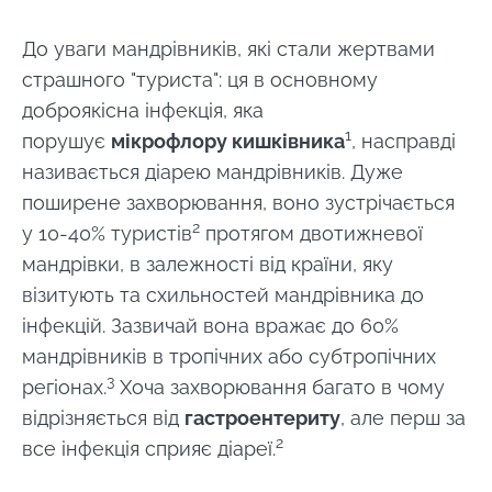
До уваги мандрівників, які стали жертвами
страшного "туриста": ця в основному
доброякісна інфекція, яка
1
порушує
мікрофлору кишківника
, насправді
називається діарею мандрівників. Дуже
поширене захворювання, воно зустрічається
2
у 10-40% туристів
протягом двотижневої
мандрівки, в залежності від країни, яку
візитують та схильностей мандрівника до
інфекцій. Зазвичай вона вражає до 60%
мандрівників в тропічних або субтропічних
3
регіонах.
Хоча захворювання багато в чому
відрізняється від
гастроентериту
, але перш за
2
все інфекція сприяє діареї.