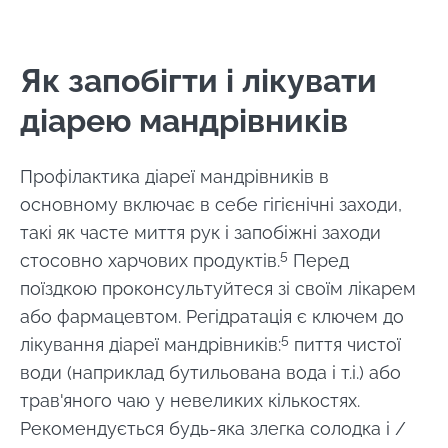
наш веб -сайт
* Обов'язкові поля
Перенаправляти
BMI 20-35
Як запобігти і лікувати
Я хотів би підписатися на отримання інших
новин з BioCodex
Залишайтеся на веб -сайті Інституту мікробіоти
Explore
діарею мандрівників
BioCodex
Я прочитав і приймаю
GTU
і
політику
захисту даних
Інституту мікробіоти
Профілактика діареї мандрівників в
Biocodex.
основному включає в себе гігієнічні заходи,
Чи справді
кефір —
такі як часте миття рук і запобіжні заходи
* Обов'язкові поля
природний
5
стосовно харчових продуктів.
Перед
союзник нашої
BMI 20-35
мікробіоти?
поїздкою проконсультуйтеся зі своїм лікарем
29.07.2026
29.07.
або фармацевтом. Регідратація є ключем до
Злегка
5
лікування діареї мандрівників:
пиття чистої
Питна вода:
Атопі
шипучий, з
джерело
дерма
води (наприклад бутильована вода і т.і.) або
приємною
життя... та
захис
кислинкою та
трав'яного чаю у невеликих кількостях.
мікроорганізмів
шкіри 
природно
грибк
багатий на
Рекомендується будь-яка злегка солодка і /
живі
Malass