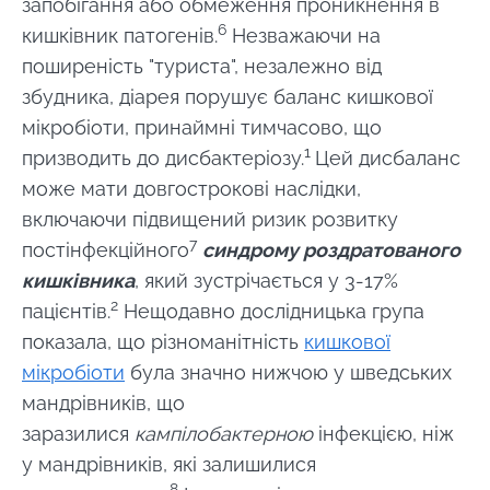
запобігання або обмеження проникнення в
6
кишківник
патогенів
.
Незважаючи на
поширеність "туриста", незалежно від
збудника, діарея порушує баланс кишкової
мікробіоти, принаймні тимчасово, що
1
призводить до
дисбактеріозу
.
Цей дисбаланс
може мати довгострокові наслідки,
включаючи підвищений ризик розвитку
7
постінфекційного
синдрому роздратованого
кишківника
, який зустрічається у 3-17%
2
пацієнтів.
Нещодавно дослідницька група
показала, що різноманітність
кишкової
мікробіоти
була значно нижчою у шведських
мандрівників, що
заразилися
кампілобактерною
інфекцією, ніж
у мандрівників, які залишилися
8