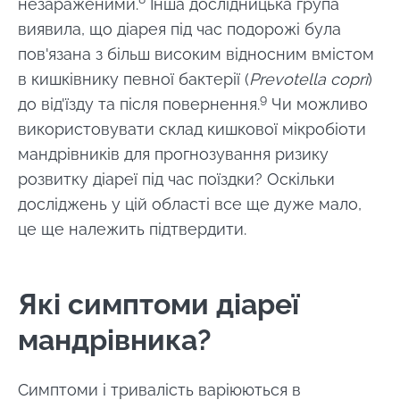
незараженими.
Інша дослідницька група
виявила, що діарея під час подорожі була
пов'язана з більш високим відносним вмістом
в кишківнику певної бактерії (
Prevotella copri
)
9
до від'їзду та після повернення.
Чи можливо
використовувати склад кишкової мікробіоти
мандрівників для прогнозування ризику
розвитку діареї під час поїздки? Оскільки
досліджень у цій області все ще дуже мало,
це ще належить підтвердити.
Які симптоми діареї
мандрівника?
Симптоми і тривалість варіюються в