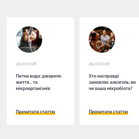
29.07.2026
29.07.2026
Питна вода: джерело
Хто насправді
життя... та
замовляє алкоголь: ви
мікроорганізмів
чи ваша мікробіота?
Прочитати статтю
Прочитати статтю